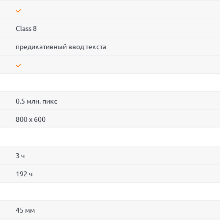
Class 8
предикативный ввод текста
0.5 млн. пикс
800 x 600
3 ч
192 ч
45 мм