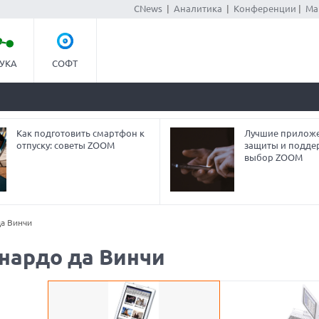
CNews
|
Аналитика
|
Конференции
|
Ма
УКА
СОФТ
Как подготовить смартфон к
Лучшие приложе
отпуску: советы ZOOM
защиты и подде
выбор ZOOM
да Винчи
онардо да Винчи