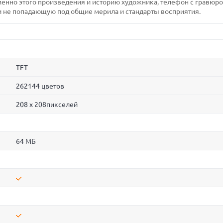
менно этого произведения и историю художника, телефон с гравюр
 и не попадающую под общие мерила и стандарты восприятия.
TFT
262144 цветов
208 x 208пикселей
64 МБ