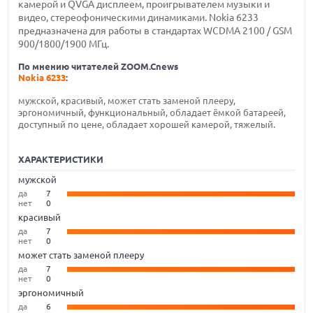
камерой и QVGA дисплеем, проигрывателем музыки и
видео, стереофоническими динамиками. Nokia 6233
предназначена для работы в стандартах WCDMA 2100 / GSM
900/1800/1900 МГц.
По мнению читателей ZOOM.Cnews
Nokia 6233
:
мужской, красивый, может стать заменой плееру,
эргономичный, функциональный, обладает ёмкой батареей,
доступный по цене, обладает хорошей камерой, тяжелый.
ХАРАКТЕРИСТИКИ
мужской
да
7
нет
0
красивый
да
7
нет
0
может стать заменой плееру
да
7
нет
0
эргономичный
да
6