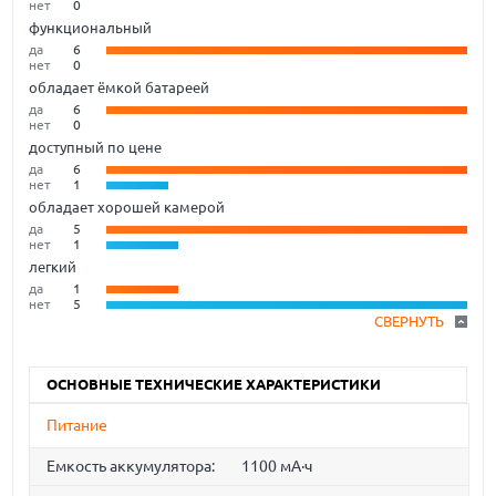
нет
0
функциональный
да
6
нет
0
обладает ёмкой батареей
да
6
нет
0
доступный по цене
да
6
нет
1
обладает хорошей камерой
да
5
нет
1
легкий
да
1
нет
5
СВЕРНУТЬ
ОСНОВНЫЕ ТЕХНИЧЕСКИЕ ХАРАКТЕРИСТИКИ
Питание
Емкость аккумулятора:
1100 мА·ч