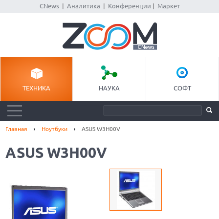
CNews
|
Аналитика
|
Конференции
|
Маркет
ТЕХНИКА
НАУКА
СОФТ
Главная
Ноутбуки
ASUS W3H00V
ASUS W3H00V