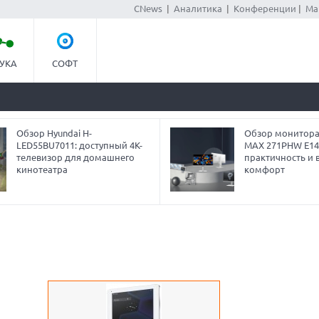
CNews
|
Аналитика
|
Конференции
|
Ма
УКА
СОФТ
Обзор Hyundai H-
Обзор монитора
LED55BU7011: доступный 4K-
MAX 271PHW E14
телевизор для домашнего
практичность и 
кинотеатра
комфорт