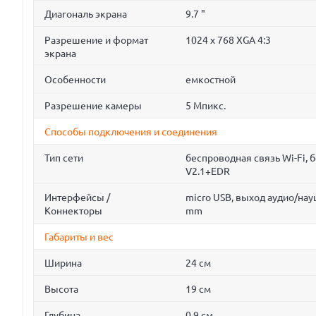
Диагональ экрана
9.7 "
Разрешение и формат
1024 x 768 XGA 4:3
экрана
Особенности
емкостной
Разрешение камеры
5 Мпикс.
Способы подключения и соединения
Тип сети
беспроводная связь Wi-Fi, 
V2.1+EDR
Интерфейсы /
micro USB, выход аудио/науш
Коннекторы
mm
Габариты и вес
Ширина
24 см
Высота
19 см
Глубина
0.9 см