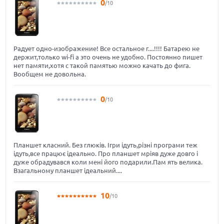
0
/10
Радует одно-изображение! Все остальное г....!!!! Батарею не
держит,только wi-fi а это очень не удобно. Постоянно пишет
нет памяти,хотя с такой памятью можно качать до фига.
Вообщем не довольна.
0
/10
Планшет класний. Без глюків. Ігри ідуть,різні програми теж
ідуть,все працює ідеально. Про планшет мріяв дуже довго і
дуже обрадувався коли мені його подарили.Пам ять велика.
Взагальному планшет ідеальний....
10
/10