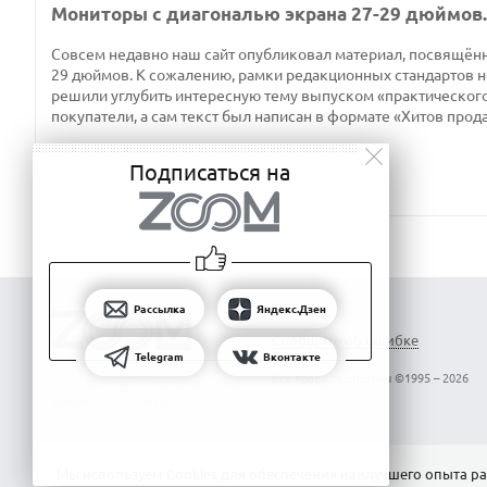
Мониторы с диагональю экрана 27-29 дюймов
Совсем недавно наш сайт опубликовал материал, посвящён
29 дюймов. К сожалению, рамки редакционных стандартов н
решили углубить интересную тему выпуском «практического
покупатели, а сам текст был написан в формате «Хитов прод
Подписаться на
Рассылка
Яндекс.Дзен
Сообщить об ошибке
Telegram
Вконтакте
Все права защищены ©1995 – 2026
Об издании
Реклама
Вакансии
Контакты
Мы используем Сookies для обеспечения наилучшего опыта ра