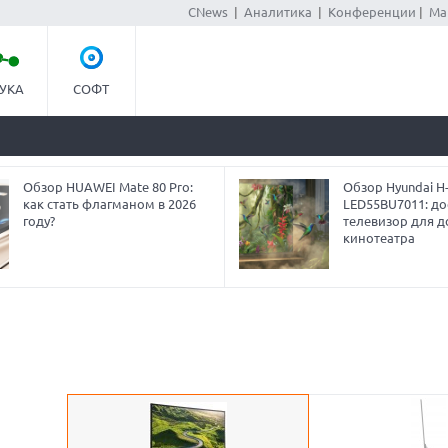
CNews
|
Аналитика
|
Конференции
|
Ма
УКА
СОФТ
Обзор HUAWEI Mate 80 Pro:
Обзор Hyundai H
как стать флагманом в 2026
LED55BU7011: до
году?
телевизор для 
кинотеатра