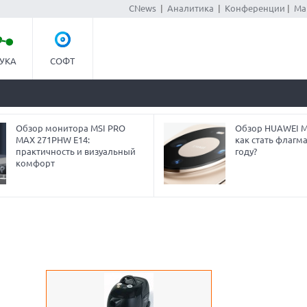
CNews
|
Аналитика
|
Конференции
|
Ма
УКА
СОФТ
Обзор монитора MSI PRO
Обзор HUAWEI Ma
MAX 271PHW E14:
как стать флагм
практичность и визуальный
году?
комфорт