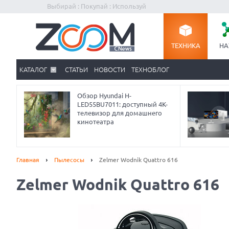
Выбирай : Покупай : Используй
ТЕХНИКА
НА
КАТАЛОГ
СТАТЬИ
НОВОСТИ
ТЕХНОБЛОГ
Обзор Hyundai H-
LED55BU7011: доступный 4K-
телевизор для домашнего
кинотеатра
Главная
Пылесосы
Zelmer Wodnik Quattro 616
Zelmer Wodnik Quattro 616