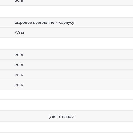
есть
шаровое крепление к корпусу
2.5 м
есть
есть
есть
есть
утюг с паром