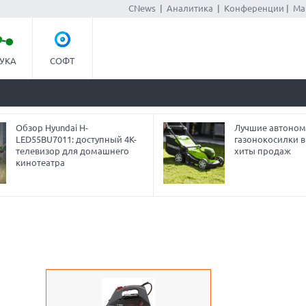
CNews
|
Аналитика
|
Конференции
|
Ма
УКА
СОФТ
Обзор Hyundai H-
Лучшие автоно
LED55BU7011: доступный 4K-
газонокосилки в 
телевизор для домашнего
хиты продаж
кинотеатра