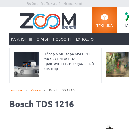
Выбирай : Покупай : Используй
ТЕХНИКА
НА
КАТАЛОГ
СТАТЬИ
НОВОСТИ
ТЕХНОБЛОГ
Обзор монитора MSI PRO
MAX 271PHW E14:
практичность и визуальный
комфорт
Главная
Утюги
Bosch TDS 1216
Bosch TDS 1216