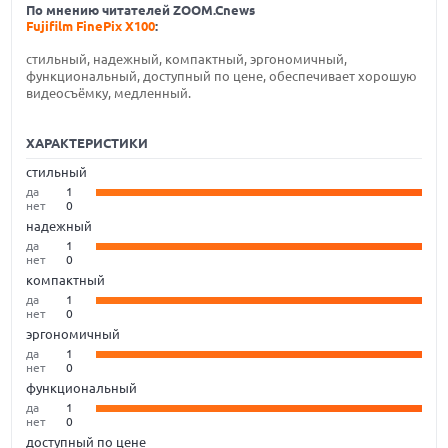
По мнению читателей ZOOM.Cnews
Fujifilm FinePix X100
:
стильный, надежный, компактный, эргономичный,
функциональный, доступный по цене, обеспечивает хорошую
видеосъёмку, медленный.
ХАРАКТЕРИСТИКИ
стильный
да
1
нет
0
надежный
да
1
нет
0
компактный
да
1
нет
0
эргономичный
да
1
нет
0
функциональный
да
1
нет
0
доступный по цене