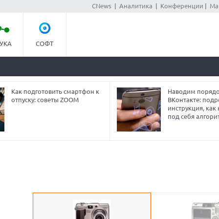
CNews
|
Аналитика
|
Конференции
|
Ма
УКА
СОФТ
Как подготовить смартфон к
Наводим порядо
отпуску: советы ZOOM
ВКонтакте: под
инструкция, как
под себя алгори