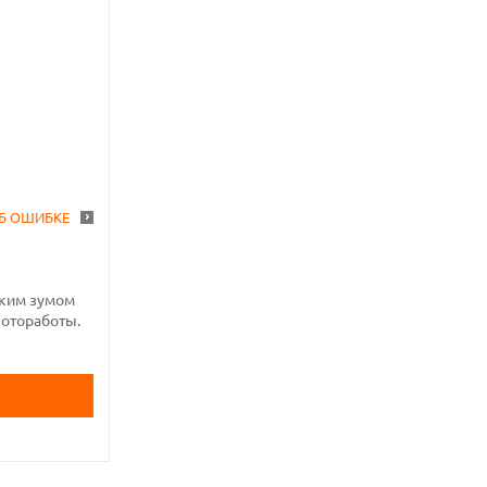
Б ОШИБКЕ
ским зумом
фотоработы.