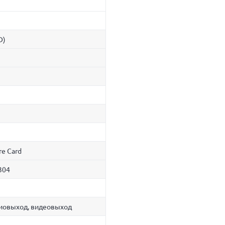
D)
re Card
304
диовыход, видеовыход