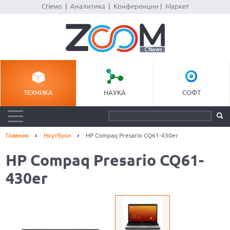
CNews
|
Аналитика
|
Конференции
|
Маркет
ТЕХНИКА
НАУКА
СОФТ
Главная
Ноутбуки
HP Compaq Presario CQ61-430er
HP Compaq Presario CQ61-
430er