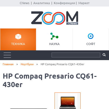
CNews
|
Аналитика
|
Конференции
|
Маркет
ТЕХНИКА
НАУКА
СОФТ
Главная
Ноутбуки
HP Compaq Presario CQ61-430er
HP Compaq Presario CQ61-
430er