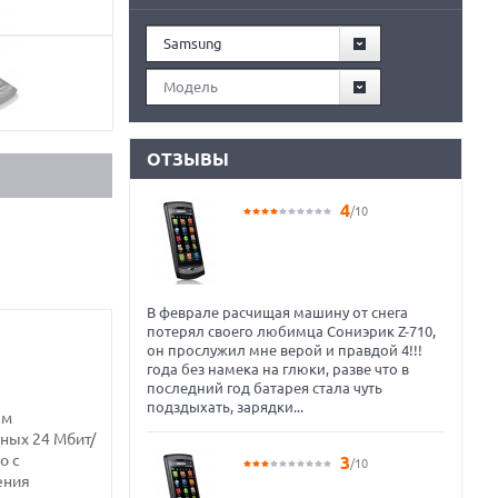
Samsung
Модель
ОТЗЫВЫ
4
/10
В феврале расчищая машину от снега
потерял своего любимца Сониэрик Z-710,
он прослужил мне верой и правдой 4!!!
года без намека на глюки, разве что в
последний год батарея стала чуть
подздыхать, зарядки...
ым
нных 24 Мбит/
о с
3
/10
ения