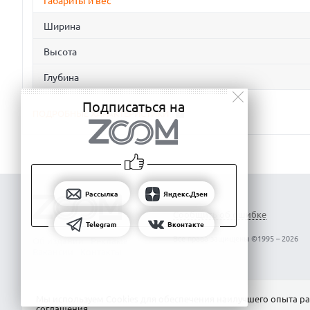
Габариты и вес
Ширина
Высота
Глубина
Подписаться на
ПОДРОБНЫЕ ХАРАКТЕРИСТИКИ
Рассылка
Яндекс.Дзен
Сообщить об ошибке
Telegram
Вконтакте
Все права защищены ©1995 – 2026
Об издании
Реклама
Вакансии
Контакты
Мы используем Сookies для обеспечения наилучшего опыта ра
соглашения
.