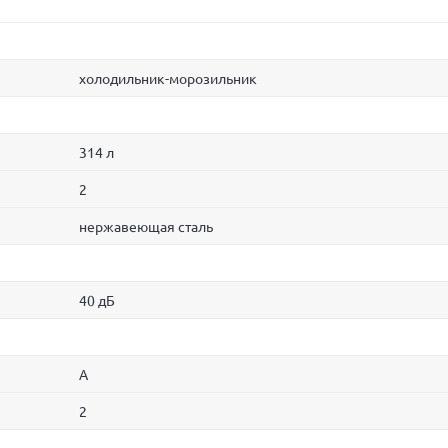
холодильник-морозильник
314 л
2
нержавеющая сталь
40 дБ
A
2