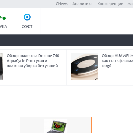
CNews
|
Аналитика
|
Конференции
|
Ма
УКА
СОФТ
Обзор пылесоса Dreame Z40
Обзор HUAWEI Ma
AquaCycle Pro: сухая и
как стать флагм
влажная уборка без усилий
году?