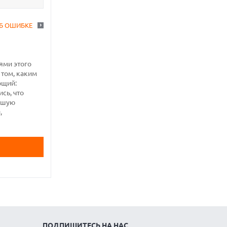
Б ОШИБКЕ
ями этого
 том, каким
ющий:
сь, что
ньшую
,
ПОДПИШИТЕСЬ НА НАС