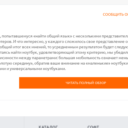
СООБЩИТЬ О
ю, попытавшемуся «найти общий язык» с несколькими представител
ров. И что интересно, у каждого сложилось свое представление о
 общий итог всех мнений, то усредненным результатом будет следу
ясь найти ноутбук, удовлетворяющий этому критерию, мы убедили
ависимости между параметрами: большая мобильность означает ме
олотую середину», обратив ваше внимание на «маленькие» ноутбуки
ми и универсальными ноутбуками.
ЧИТАТЬ ПОЛНЫЙ ОБЗОР
КАТАЛОГ
СОФТ