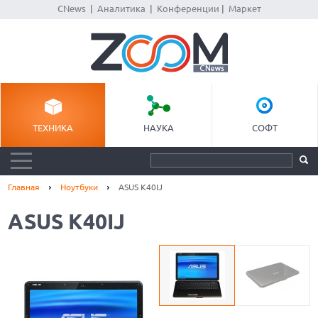
CNews
|
Аналитика
|
Конференции
|
Маркет
ТЕХНИКА
НАУКА
СОФТ
Главная
Ноутбуки
ASUS K40IJ
ASUS K40IJ