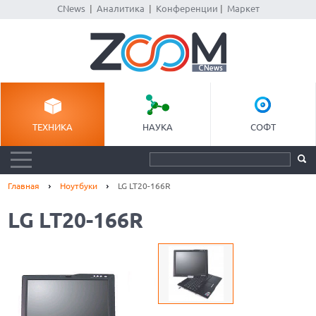
CNews
|
Аналитика
|
Конференции
|
Маркет
ТЕХНИКА
НАУКА
СОФТ
Главная
Ноутбуки
LG LT20-166R
LG LT20-166R