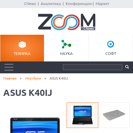
CNews
|
Аналитика
|
Конференции
|
Маркет
ТЕХНИКА
НАУКА
СОФТ
Главная
Ноутбуки
ASUS K40IJ
ASUS K40IJ