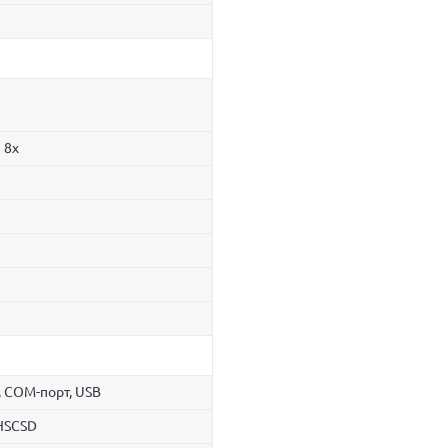
 8x
, COM-порт, USB
 HSCSD