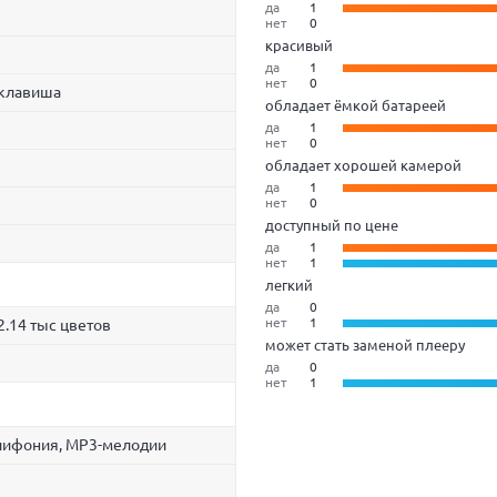
да
1
нет
0
красивый
да
1
нет
0
 клавиша
обладает ёмкой батареей
да
1
нет
0
обладает хорошей камерой
да
1
нет
0
доступный по цене
да
1
нет
1
легкий
да
0
нет
1
2.14 тыс цветов
может стать заменой плееру
да
0
нет
1
лифония, MP3-мелодии