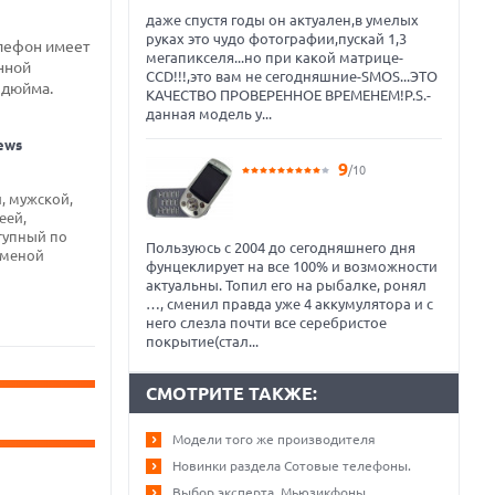
даже спустя годы он актуален,в умелых
руках это чудо фотографии,пускай 1,3
елефон имеет
мегапикселя...но при какой матрице-
нной
ССD!!!,это вам не сегодняшние-SMOS...ЭТО
 дюйма.
КАЧЕСТВО ПРОВЕРЕННОЕ ВРЕМЕНЕМ!P.S.-
данная модель у...
ews
9
/10
, мужской,
еей,
тупный по
Пользуюсь с 2004 до сегодняшнего дня
заменой
фунцеклирует на все 100% и возможности
актуальны. Топил его на рыбалке, ронял
…, сменил правда уже 4 аккумулятора и с
него слезла почти все серебристое
покрытие(стал...
СМОТРИТЕ ТАКЖЕ:
Модели того же производителя
Новинки раздела Сотовые телефоны.
Выбор эксперта. Мьюзикфоны