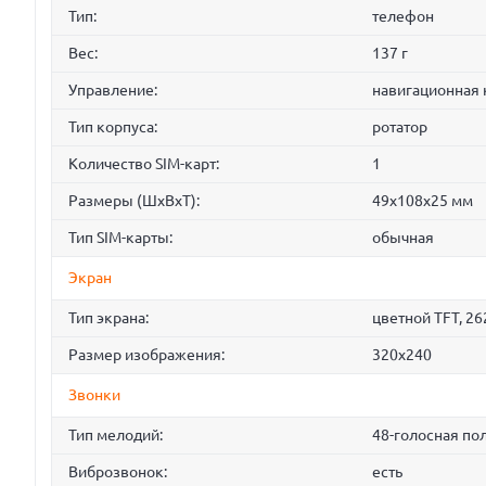
Тип:
телефон
Вес:
137 г
Управление:
навигационная
Тип корпуса:
ротатор
Количество SIM-карт:
1
Размеры (ШxВxТ):
49x108x25 мм
Тип SIM-карты:
обычная
Экран
Тип экрана:
цветной TFT, 26
Размер изображения:
320x240
Звонки
Тип мелодий:
48-голосная по
Виброзвонок:
есть