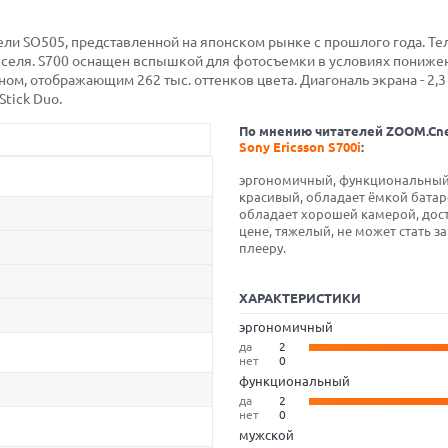
ели SO505, представленной на японском рынке с прошлого года. Т
кселя. S700 оснащен вспышкой для фотосъемки в условиях пониже
м, отображающим 262 тыс. оттенков цвета. Диагональ экрана - 2,3
tick Duo.
По мнению читателей ZOOM.Cn
Sony Ericsson S700i
:
эргономичный, функциональный
красивый, обладает ёмкой батар
обладает хорошей камерой, дос
цене, тяжелый, не может стать 
плееру.
ХАРАКТЕРИСТИКИ
эргономичный
да
2
нет
0
функциональный
да
2
нет
0
мужской