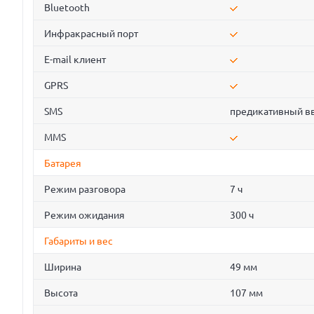
Bluetooth
Инфракрасный порт
E-mail клиент
GPRS
SMS
предикативный вв
MMS
Батарея
Режим разговора
7 ч
Режим ожидания
300 ч
Габариты и вес
Ширина
49 мм
Высота
107 мм