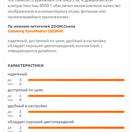
ЖК панель со временем отклика 5 мс и динамической
контрастностью 8000:1 обеспечит великолепное качество
изображения в компьютерных играх, фильмах или
мультимедийных приложениях.
По мнению читателей ZOOM.Cnews
Samsung SyncMaster 2023NW
:
надежный, доступный по цене, удобный в настройке,
обладает хорошей цветопередачей, компактный, с
невыдающимся дизайном.
ХАРАКТЕРИСТИКИ
надежный
да
3
нет
0
доступный по цене
да
2
нет
0
удобный в настройке
да
2
нет
0
обладает хорошей цветопередачей
да
2
нет
0