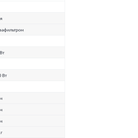
ая
квафильтром
Вт
0 Вт
см
см
см
кг