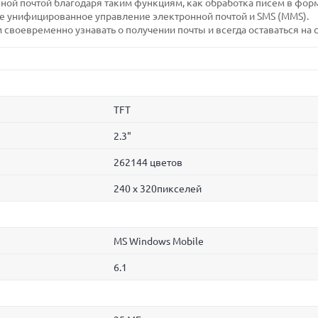
нной почтой благодаря таким функциям, как обработка писем в фор
же унифицированное управление электронной почтой и SMS (MMS).
воевременно узнавать о получении почты и всегда оставаться на с
TFT
2.3"
262144 цветов
240 х 320пикселей
MS Windows Mobile
6.1