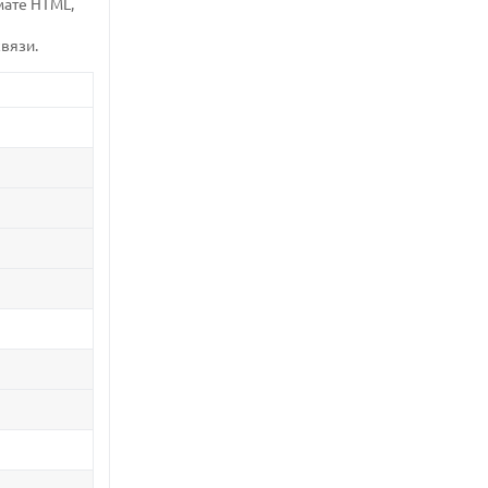
мате HTML,
вязи.