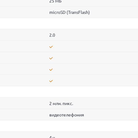
25 МБ
microSD (TransFlash)
2.0
2 млн. пикс.
видеотелефония
4 ч