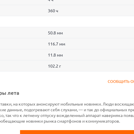
360 ч
50.8 мм
116.7 мм
11.8 мм
102.2 г
СООБЩИТЬ О
ры лета
ставки, на которых анонсируют мобильные новинки. Люди восхищаю
кие данные, подогревают себя слухами, — и так до официальных пр
еко, так что к летнему отпуску вожделенный аппарат наверняка появ
ообещающие новинки рынка смартфонов и коммуникаторов.