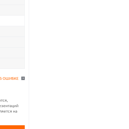
Б ОШИБКЕ
тся,
езентаций
ляется на