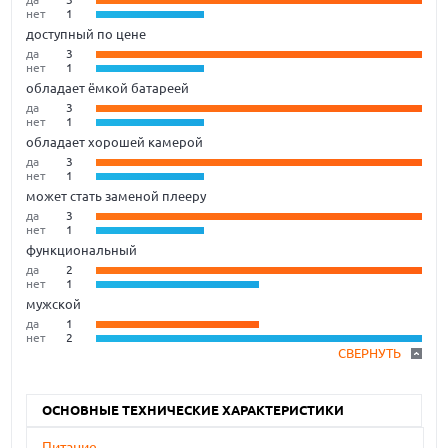
нет
1
доступный по цене
да
3
нет
1
обладает ёмкой батареей
да
3
нет
1
обладает хорошей камерой
да
3
нет
1
может стать заменой плееру
да
3
нет
1
функциональный
да
2
нет
1
мужской
да
1
нет
2
СВЕРНУТЬ
ОСНОВНЫЕ ТЕХНИЧЕСКИЕ ХАРАКТЕРИСТИКИ
Питание