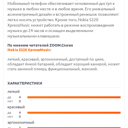
Мобильный телефон обеспечивает мгновенный доступ к
музыке в любом месте и в любое время. Его уникальный
асимметричный дизайн и встроенный ремешок позволяют
легко носить устройство. Кроме того, Nokia 5220
XpressMusic может работать в режиме воспроизведения
музыки до 24 часов и оснащен выделенными
музыкальными клавишами.
По мнению читателей ZOOM.Cnews
Nokia 5220 XpressMusic
:
легкий, красивый, эргономичный, доступный по цене,
обладает ёмкой батареей, обладает хорошей камерой, может
стать заменой плееру, функциональный, женский.
ХАРАКТЕРИСТИКИ
легкий
да
4
нет
0
красивый
да
4
нет
0
эргономичный
да
3