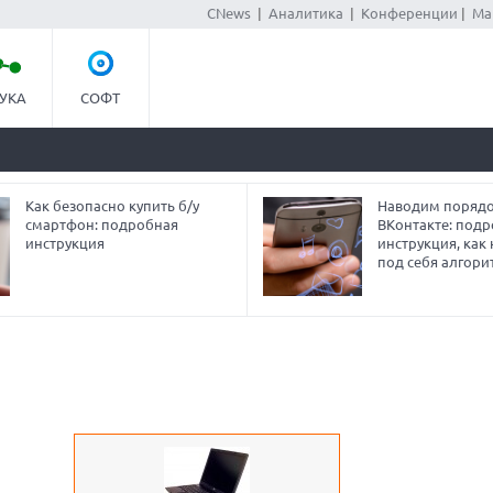
CNews
|
Аналитика
|
Конференции
|
Ма
УКА
СОФТ
Как безопасно купить б/у
Наводим порядо
смартфон: подробная
ВКонтакте: под
инструкция
инструкция, как
под себя алгори