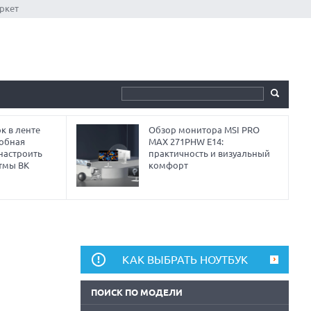
ркет
к в ленте
Обзор монитора MSI PRO
робная
MAX 271PHW E14:
 настроить
практичность и визуальный
тмы ВК
комфорт
КАК ВЫБРАТЬ НОУТБУК
ПОИСК ПО МОДЕЛИ