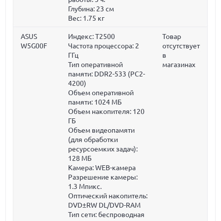
Глубина:
23 см
Вес:
1.75 кг
ASUS
Индекс: T2500
Товар
W5G00F
Частота процессора:
2
отсутствует
ГГц
в
Тип оперативной
магазинах
памяти: DDR2-533 (PC2-
4200)
Объем оперативной
памяти:
1024 МБ
Объем накопителя:
120
ГБ
Объем видеопамяти
(для обработки
ресурсоемких задач):
128 МБ
Камера: WEB-камера
Разрешение камеры:
1.3 Мпикс.
Оптический накопитель:
DVD±RW DL/DVD-RAM
Тип сети: беспроводная