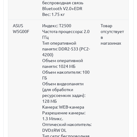
беспроводная связь
Bluetooth V2.0+EDR
Вес:
1.75 кг
ASUS
Индекс: T2500
Товар
W5G00F
Частота процессора:
2.0
отсутствует
ГГц
в
Тип оперативной
магазинах
памяти: DDR2-533 (PC2-
4200)
Объем оперативной
памяти:
1024 МБ
Объем накопителя:
100
ГБ
Объем видеопамяти
(для обработки
ресурсоемких задач):
128 МБ
Камера: WEB-камера
Разрешение камеры:
1.3 Мпикс.
Оптический накопитель:
DVD±RW DL
Тип сети: беспроводная