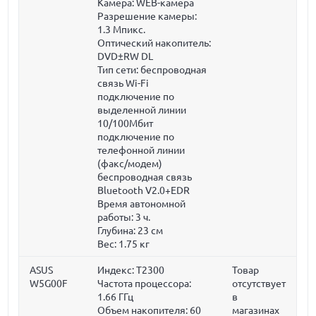
Камера: WEB-камера
Разрешение камеры:
1.3 Мпикс.
Оптический накопитель:
DVD±RW DL
Тип сети: беспроводная
связь Wi-Fi
подключение по
выделенной линии
10/100Мбит
подключение по
телефонной линии
(факс/модем)
беспроводная связь
Bluetooth V2.0+EDR
Время автономной
работы: 3 ч.
Глубина:
23 см
Вес:
1.75 кг
ASUS
Индекс: T2300
Товар
W5G00F
Частота процессора:
отсутствует
1.66 ГГц
в
Объем накопителя:
60
магазинах