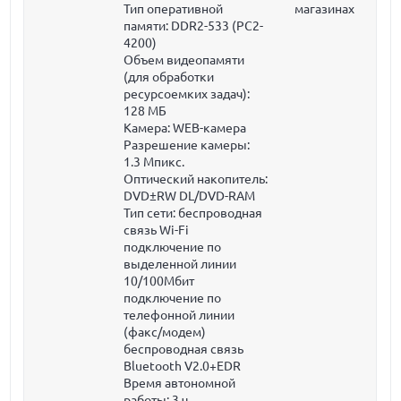
Тип оперативной
магазинах
памяти: DDR2-533 (PC2-
4200)
Объем видеопамяти
(для обработки
ресурсоемких задач):
128 МБ
Камера: WEB-камера
Разрешение камеры:
1.3 Мпикс.
Оптический накопитель:
DVD±RW DL/DVD-RAM
Тип сети: беспроводная
связь Wi-Fi
подключение по
выделенной линии
10/100Мбит
подключение по
телефонной линии
(факс/модем)
беспроводная связь
Bluetooth V2.0+EDR
Время автономной
работы: 3 ч.