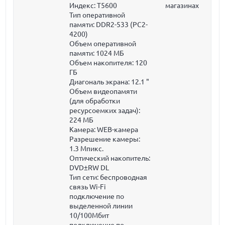
Индекс: T5600
магазинах
Тип оперативной
памяти: DDR2-533 (PC2-
4200)
Объем оперативной
памяти:
1024 МБ
Объем накопителя:
120
ГБ
Диагональ экрана:
12.1 "
Объем видеопамяти
(для обработки
ресурсоемких задач):
224 МБ
Камера: WEB-камера
Разрешение камеры:
1.3 Мпикс.
Оптический накопитель:
DVD±RW DL
Тип сети: беспроводная
связь Wi-Fi
подключение по
выделенной линии
10/100Мбит
подключение по