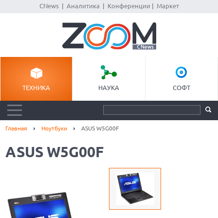
CNews
|
Аналитика
|
Конференции
|
Маркет
ТЕХНИКА
НАУКА
СОФТ
Главная
Ноутбуки
ASUS W5G00F
ASUS W5G00F