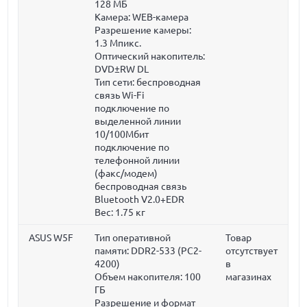
128 МБ
Камера: WEB-камера
Разрешение камеры:
1.3 Мпикс.
Оптический накопитель:
DVD±RW DL
Тип сети: беспроводная
связь Wi-Fi
подключение по
выделенной линии
10/100Мбит
подключение по
телефонной линии
(факс/модем)
беспроводная связь
Bluetooth V2.0+EDR
Вес:
1.75 кг
ASUS W5F
Тип оперативной
Товар
памяти: DDR2-533 (PC2-
отсутствует
4200)
в
Объем накопителя:
100
магазинах
ГБ
Разрешение и формат