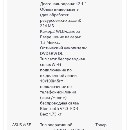
Диагональ экрана:
12.1 "
Объем видеопамяти
(для обработки
ресурсоемких задач):
224 МБ
Камера: WEB-камера
Разрешение камеры:
1.3 Мпикс.
Оптический накопитель:
DVD±RW DL
Тип сети: беспроводная
связь Wi-Fi
подключение по
выделенной линии
10/100Мбит
подключение по
телефонной линии
(факс/модем)
беспроводная связь
Bluetooth V2.0+EDR
Вес:
1.75 кг
ASUS W5F
Тип оперативной
Товар