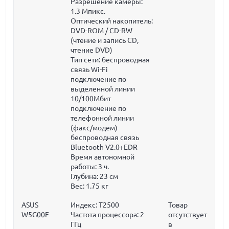
Разрешение камеры:
1.3 Мпикс.
Оптический накопитель:
DVD-ROM / CD-RW
(чтение и запись CD,
чтение DVD)
Тип сети: беспроводная
связь Wi-Fi
подключение по
выделенной линии
10/100Мбит
подключение по
телефонной линии
(факс/модем)
беспроводная связь
Bluetooth V2.0+EDR
Время автономной
работы: 3 ч.
Глубина:
23 см
Вес:
1.75 кг
ASUS
Индекс: T2500
Товар
W5G00F
Частота процессора:
2
отсутствует
ГГц
в