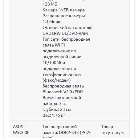
128 МБ
Камера: WEB-камера
Разрешение камеры:
1.3 Мпикс.
Оптический накопитель:
DVD±RW DL/DVD-RAM
Тип сети: беспроводная
связь Wi-Fi
подключение по
выделенной линии
10/100Мбит
подключение по
телефонной линии
(факс/модем)
беспроводная связь
Bluetooth V2.0+EDR
Время автономной
работы: 3 ч.
Глубина:
23 см
Вес:
1.75 кг
ASUS
Тип оперативной
Товар
W5G00F
памяти: DDR2-533 (PC2-
отсутствует