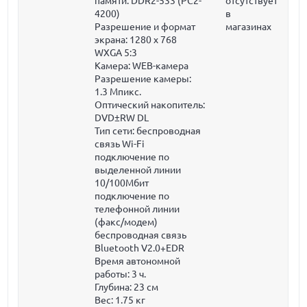
памяти: DDR2-533 (PC2-
отсутствует
4200)
в
Разрешение и формат
магазинах
экрана: 1280 x 768
WXGA 5:3
Камера: WEB-камера
Разрешение камеры:
1.3 Мпикс.
Оптический накопитель:
DVD±RW DL
Тип сети: беспроводная
связь Wi-Fi
подключение по
выделенной линии
10/100Мбит
подключение по
телефонной линии
(факс/модем)
беспроводная связь
Bluetooth V2.0+EDR
Время автономной
работы: 3 ч.
Глубина:
23 см
Вес:
1.75 кг