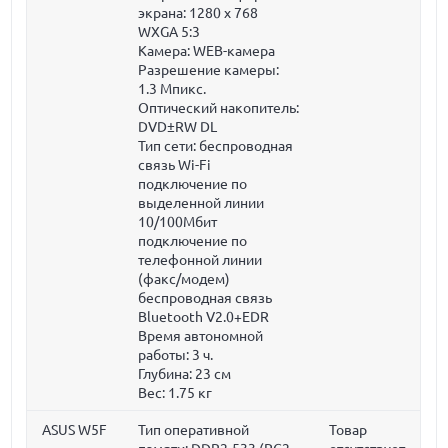
экрана: 1280 x 768
WXGA 5:3
Камера: WEB-камера
Разрешение камеры:
1.3 Мпикс.
Оптический накопитель:
DVD±RW DL
Тип сети: беспроводная
связь Wi-Fi
подключение по
выделенной линии
10/100Мбит
подключение по
телефонной линии
(факс/модем)
беспроводная связь
Bluetooth V2.0+EDR
Время автономной
работы: 3 ч.
Глубина:
23 см
Вес:
1.75 кг
ASUS W5F
Тип оперативной
Товар