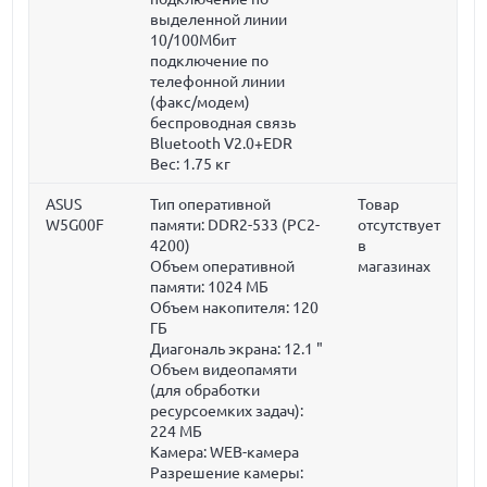
выделенной линии
10/100Мбит
подключение по
телефонной линии
(факс/модем)
беспроводная связь
Bluetooth V2.0+EDR
Вес:
1.75 кг
ASUS
Тип оперативной
Товар
W5G00F
памяти: DDR2-533 (PC2-
отсутствует
4200)
в
Объем оперативной
магазинах
памяти:
1024 МБ
Объем накопителя:
120
ГБ
Диагональ экрана:
12.1 "
Объем видеопамяти
(для обработки
ресурсоемких задач):
224 МБ
Камера: WEB-камера
Разрешение камеры: