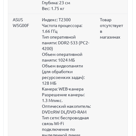
Глубина:
23 см
Вес:
1.75 кг
ASUS
Индекс: T2300
Товар
W5G00F
Частота процессора:
отсутствует
1.66 ГГц
в
Тип оперативной
магазинах
памяти: DDR2-533 (PC2-
4200)
Объем оперативной
памяти:
1024 МБ
Объем видеопамяти
(для обработки
ресурсоемких задач):
128 МБ
Камера: WEB-камера
Разрешение камеры:
1.3 Мпикс.
Оптический накопитель:
DVD±RW DL/DVD-RAM
Тип сети: беспроводная
связь Wi-Fi
подключение по
выделенной линии