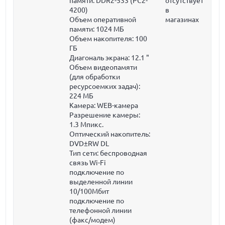
памяти: DDR2-533 (PC2-
отсутствует
4200)
в
Объем оперативной
магазинах
памяти:
1024 МБ
Объем накопителя:
100
ГБ
Диагональ экрана:
12.1 "
Объем видеопамяти
(для обработки
ресурсоемких задач):
224 МБ
Камера: WEB-камера
Разрешение камеры:
1.3 Мпикс.
Оптический накопитель:
DVD±RW DL
Тип сети: беспроводная
связь Wi-Fi
подключение по
выделенной линии
10/100Мбит
подключение по
телефонной линии
(факс/модем)