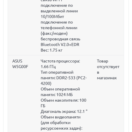
подключение по
выделенной линии
10/100Мбит
подключение по
телефонной линии
(факс/модем)
беспроводная связь
Bluetooth V2.0+EDR
Вес:
1.75 кг
ASUS
Частота процессора:
Товар
W5G00F
1.66 ГГц
отсутствует
Тип оперативной
в
памяти: DDR2-533 (PC2-
магазинах
4200)
Объем оперативной
памяти:
1024 МБ
Объем накопителя:
100
ГБ
Диагональ экрана:
12.1 "
Объем видеопамяти
(для обработки
ресурсоемких задач):