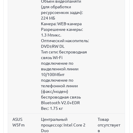
Объем видеопамяти
(для обработки
ресурсоемких задач):
224 МБ
Камера: WEB-камера
Разрешение камеры:
1.3 Мпикс.
Оптический накопитель:
DVD±RW DL
Тип сети: беспроводная
связь Wi-Fi
подключение по
выделенной линии
10/100Мбит
подключение по
телефонной линии
(факс/модем)
беспроводная связь
Bluetooth V2.0+EDR
Вес:
1.75 кг
ASUS
Центральный
Товар
W5Fm
процессор: Intel Core 2
отсутствует
Duo
в