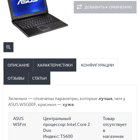
ДОБАВИТЬ К СРАВНЕНИЮ
ОПИСАНИЕ
ХАРАКТЕРИСТИКИ
КОНФИГУРАЦИИ
ОТЗЫВЫ
СТАТЬИ
Зеленым
— отмечены параметры, которые
лучше
, чем у
ASUS W5G00F,
красным
—
хуже
.
ASUS
Центральный
Товар
W5Fm
процессор: Intel Core 2
отсутствует
Duo
в
Индекс: T5600
магазинах