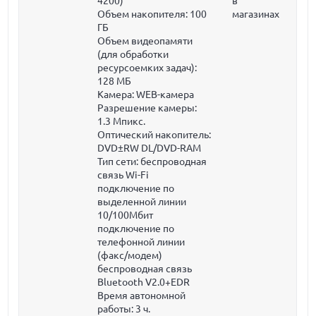
4200)
в
Объем накопителя:
100
магазинах
ГБ
Объем видеопамяти
(для обработки
ресурсоемких задач):
128 МБ
Камера: WEB-камера
Разрешение камеры:
1.3 Мпикс.
Оптический накопитель:
DVD±RW DL/DVD-RAM
Тип сети: беспроводная
связь Wi-Fi
подключение по
выделенной линии
10/100Мбит
подключение по
телефонной линии
(факс/модем)
беспроводная связь
Bluetooth V2.0+EDR
Время автономной
работы: 3 ч.