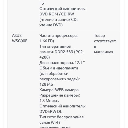
ГБ
Оптический накопитель:
DVD-ROM / CD-RW
(чтение и запись CD,
чтение DVD)
ASUS
Частота процессора:
Товар
W5G00F
1.66 ГГц
отсутствует
Тип оперативной
в
памяти: DDR2-533 (PC2-
магазинах
4200)
Диагональ экрана:
12.1 "
Объем видеопамяти
(для обработки
ресурсоемких задач):
128 МБ
Камера: WEB-камера
Разрешение камеры:
1.3 Мпикс.
Оптический накопитель:
DVD±RW DL
Тип сети: беспроводная
связь Wi-Fi
подключение по