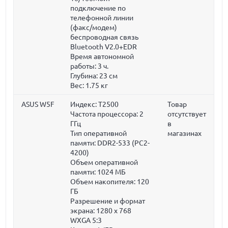
подключение по
телефонной линии
(факс/модем)
беспроводная связь
Bluetooth V2.0+EDR
Время автономной
работы: 3 ч.
Глубина:
23 см
Вес:
1.75 кг
ASUS W5F
Индекс: T2500
Товар
Частота процессора:
2
отсутствует
ГГц
в
Тип оперативной
магазинах
памяти: DDR2-533 (PC2-
4200)
Объем оперативной
памяти:
1024 МБ
Объем накопителя:
120
ГБ
Разрешение и формат
экрана: 1280 x 768
WXGA 5:3