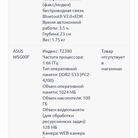
(факс/модем)
беспроводная связь
Bluetooth V2.0+EDR
Время автономной
работы: 3.5 ч.
Глубина:
23 см
Вес:
1.75 кг
ASUS
Индекс: T2300
Товар
W5G00F
Частота процессора:
отсутствует
1.66 ГГц
в
Тип оперативной
магазинах
памяти: DDR2-533 (PC2-
4200)
Объем оперативной
памяти:
1024 МБ
Объем накопителя:
100
ГБ
Объем видеопамяти
(для обработки
ресурсоемких задач):
128 МБ
Камера: WEB-камера