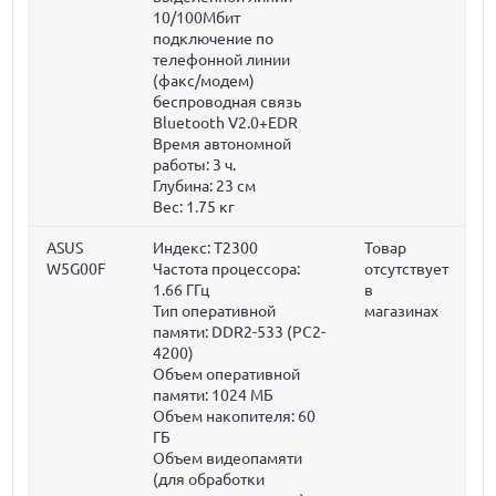
10/100Мбит
подключение по
телефонной линии
(факс/модем)
беспроводная связь
Bluetooth V2.0+EDR
Время автономной
работы: 3 ч.
Глубина:
23 см
Вес:
1.75 кг
ASUS
Индекс: T2300
Товар
W5G00F
Частота процессора:
отсутствует
1.66 ГГц
в
Тип оперативной
магазинах
памяти: DDR2-533 (PC2-
4200)
Объем оперативной
памяти:
1024 МБ
Объем накопителя:
60
ГБ
Объем видеопамяти
(для обработки