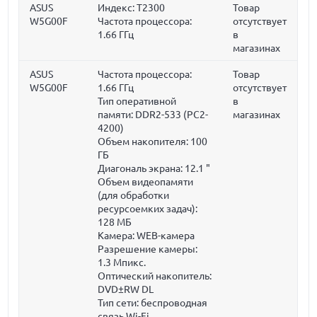
ASUS
Индекс: T2300
Товар
W5G00F
Частота процессора:
отсутствует
1.66 ГГц
в
магазинах
ASUS
Частота процессора:
Товар
W5G00F
1.66 ГГц
отсутствует
Тип оперативной
в
памяти: DDR2-533 (PC2-
магазинах
4200)
Объем накопителя:
100
ГБ
Диагональ экрана:
12.1 "
Объем видеопамяти
(для обработки
ресурсоемких задач):
128 МБ
Камера: WEB-камера
Разрешение камеры:
1.3 Мпикс.
Оптический накопитель:
DVD±RW DL
Тип сети: беспроводная
связь Wi-Fi