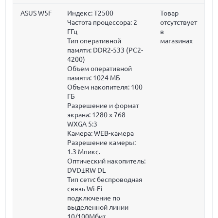
ASUS W5F
Индекс: T2500
Товар
Частота процессора:
2
отсутствует
ГГц
в
Тип оперативной
магазинах
памяти: DDR2-533 (PC2-
4200)
Объем оперативной
памяти:
1024 МБ
Объем накопителя:
100
ГБ
Разрешение и формат
экрана: 1280 x 768
WXGA 5:3
Камера: WEB-камера
Разрешение камеры:
1.3 Мпикс.
Оптический накопитель:
DVD±RW DL
Тип сети: беспроводная
связь Wi-Fi
подключение по
выделенной линии
10/100Мбит