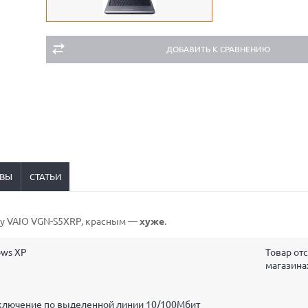
ДОБАВИТЬ К СРАВНЕНИЮ
ВЫ
СТАТЬИ
ony VAIO VGN-S5XRP,
красным
—
хуже
.
ows XP
Товар отс
магазина
одключение по выделенной линии 10/100Мбит