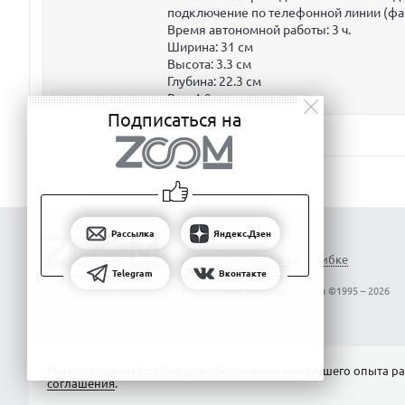
подключение по телефонной линии (ф
Время автономной работы:
3 ч.
Ширина:
31 см
Высота:
3.3 см
Глубина:
22.3 см
Вес:
1.9 кг
Подписаться на
Рассылка
Яндекс.Дзен
Сообщить об ошибке
Telegram
Вконтакте
Все права защищены ©1995 – 2026
Об издании
Реклама
Вакансии
Контакты
Мы используем Сookies для обеспечения наилучшего опыта ра
соглашения
.