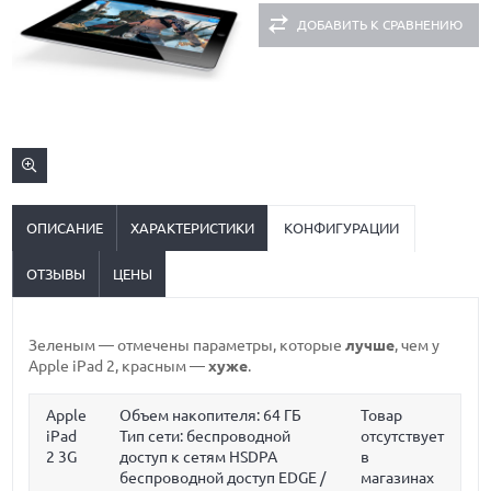
ДОБАВИТЬ К СРАВНЕНИЮ
ОПИСАНИЕ
ХАРАКТЕРИСТИКИ
КОНФИГУРАЦИИ
ОТЗЫВЫ
ЦЕНЫ
Зеленым
— отмечены параметры, которые
лучше
, чем у
Apple iPad 2,
красным
—
хуже
.
Apple
Объем накопителя:
64 ГБ
Товар
iPad
Тип сети: беспроводной
отсутствует
2 3G
доступ к сетям HSDPA
в
беспроводной доступ EDGE /
магазинах