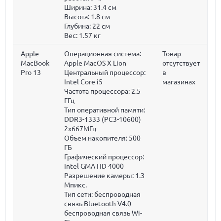
Ширина:
31.4 см
Высота:
1.8 см
Глубина:
22 см
Вес:
1.57 кг
Apple
Операционная система:
Товар
MacBook
Apple MacOS X Lion
отсутствует
Pro 13
Центральный процессор:
в
Intel Core i5
магазинах
Частота процессора:
2.5
ГГц
Тип оперативной памяти:
DDR3-1333 (PC3-10600)
2x667МГц
Объем накопителя:
500
ГБ
Графический процессор:
Intel GMA HD 4000
Разрешение камеры: 1.3
Мпикс.
Тип сети: беспроводная
связь Bluetooth V4.0
беспроводная связь Wi-