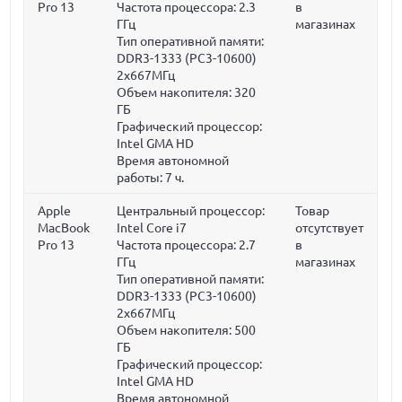
Pro 13
Частота процессора:
2.3
в
ГГц
магазинах
Тип оперативной памяти:
DDR3-1333 (PC3-10600)
2x667МГц
Объем накопителя:
320
ГБ
Графический процессор:
Intel GMA HD
Время автономной
работы:
7 ч.
Apple
Центральный процессор:
Товар
MacBook
Intel Core i7
отсутствует
Pro 13
Частота процессора:
2.7
в
ГГц
магазинах
Тип оперативной памяти:
DDR3-1333 (PC3-10600)
2x667МГц
Объем накопителя:
500
ГБ
Графический процессор:
Intel GMA HD
Время автономной