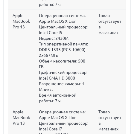
работы:
7 ч.
Apple
Операционная система:
Товар
MacBook
Apple MacOS X Lion
отсутствует
Pro 13
Центральный процессор:
в
Intel Core i5
магазинах
Индекс: 2430M
Тип оперативной памяти:
DDR3-1333 (PC3-10600)
2x667МГц
Объем накопителя:
500
ГБ
Графический процессор:
Intel GMA HD 3000
Разрешение камеры: 1
Мпикс.
Время автономной
работы:
7 ч.
Apple
Операционная система:
Товар
MacBook
Apple MacOS X Lion
отсутствует
Pro 13
Центральный процессор:
в
Intel Core i7
магазинах