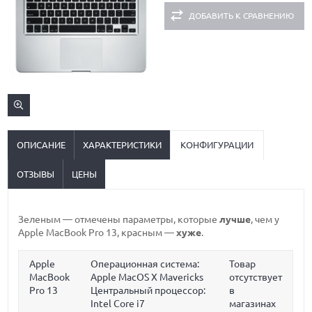
ДОБАВИТЬ К СРАВНЕНИЮ
ОПИСАНИЕ
ХАРАКТЕРИСТИКИ
КОНФИГУРАЦИИ
ОТЗЫВЫ
ЦЕНЫ
Зеленым
— отмечены параметры, которые
лучше
, чем у
Apple MacBook Pro 13,
красным
—
хуже
.
Apple
Операционная система:
Товар
MacBook
Apple MacOS X Mavericks
отсутствует
Pro 13
Центральный процессор:
в
Intel Core i7
магазинах