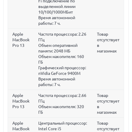
Fi подключение по
выделенной линии
10/100/1000МБит
Время автономной
работы:
7 ч.
Apple
Частота процессора:
2.26
Товар
MacBook
ГГц
отсутствует
Pro 13
Объем оперативной
в
памяти:
2048 МБ
магазинах
Объем накопителя:
160
ГБ
Графический процессор:
nVidia GeForce 9400M
Время автономной
работы:
7 ч.
Apple
Частота процессора:
2.66
Товар
MacBook
ГГц
отсутствует
Pro 13
Объем накопителя:
320
в
ГБ
магазинах
Apple
Центральный процессор:
Товар
MacBook
Intel Core i5
отсутствует