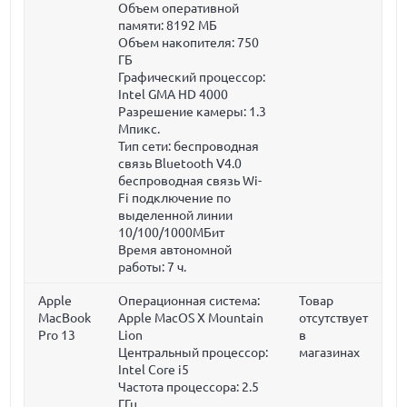
Объем оперативной
памяти:
8192 МБ
Объем накопителя:
750
ГБ
Графический процессор:
Intel GMA HD 4000
Разрешение камеры: 1.3
Мпикс.
Тип сети: беспроводная
связь Bluetooth V4.0
беспроводная связь Wi-
Fi подключение по
выделенной линии
10/100/1000МБит
Время автономной
работы:
7 ч.
Apple
Операционная система:
Товар
MacBook
Apple MacOS X Mountain
отсутствует
Pro 13
Lion
в
Центральный процессор:
магазинах
Intel Core i5
Частота процессора:
2.5
ГГц