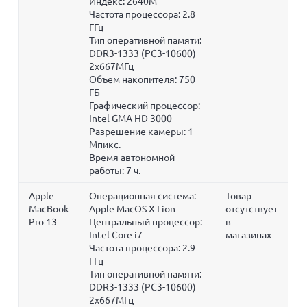
Индекс: 2640M
Частота процессора:
2.8
ГГц
Тип оперативной памяти:
DDR3-1333 (PC3-10600)
2x667МГц
Объем накопителя:
750
ГБ
Графический процессор:
Intel GMA HD 3000
Разрешение камеры: 1
Мпикс.
Время автономной
работы:
7 ч.
Apple
Операционная система:
Товар
MacBook
Apple MacOS X Lion
отсутствует
Pro 13
Центральный процессор:
в
Intel Core i7
магазинах
Частота процессора:
2.9
ГГц
Тип оперативной памяти:
DDR3-1333 (PC3-10600)
2x667МГц