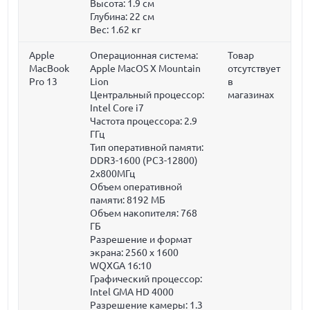
Высота:
1.9 см
Глубина:
22 см
Вес:
1.62 кг
Apple
Операционная система:
Товар
MacBook
Apple MacOS X Mountain
отсутствует
Pro 13
Lion
в
Центральный процессор:
магазинах
Intel Core i7
Частота процессора:
2.9
ГГц
Тип оперативной памяти:
DDR3-1600 (PC3-12800)
2x800МГц
Объем оперативной
памяти:
8192 МБ
Объем накопителя:
768
ГБ
Разрешение и формат
экрана: 2560 x 1600
WQXGA 16:10
Графический процессор:
Intel GMA HD 4000
Разрешение камеры: 1.3