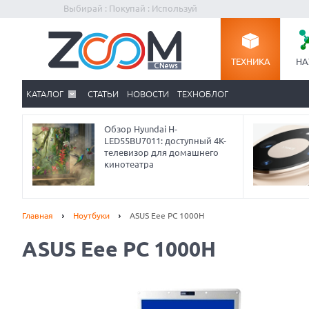
Выбирай : Покупай : Используй
ТЕХНИКА
НА
КАТАЛОГ
СТАТЬИ
НОВОСТИ
ТЕХНОБЛОГ
Обзор Hyundai H-
LED55BU7011: доступный 4K-
телевизор для домашнего
кинотеатра
Главная
Ноутбуки
ASUS Eee PC 1000H
ASUS Eee PC 1000H