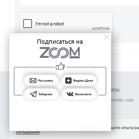
Подписаться на
Рассылка
Яндекс.Дзен
Сообщить об ошибке
Telegram
Вконтакте
Все права защищены ©1995 – 2026
Об издании
Реклама
Вакансии
Контакты
Мы используем Сookies для обеспечения наилучшего опыта ра
соглашения
.