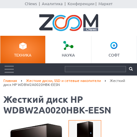
CNews
|
Аналитика
|
Конференции
|
Маркет
ТЕХНИКА
НАУКА
СОФТ
Главная
Жесткие диски, SSD и сетевые накопители
Жесткий
диск HP WDBW2A0020HBK-EESN
Жесткий диск HP
WDBW2A0020HBK-EESN