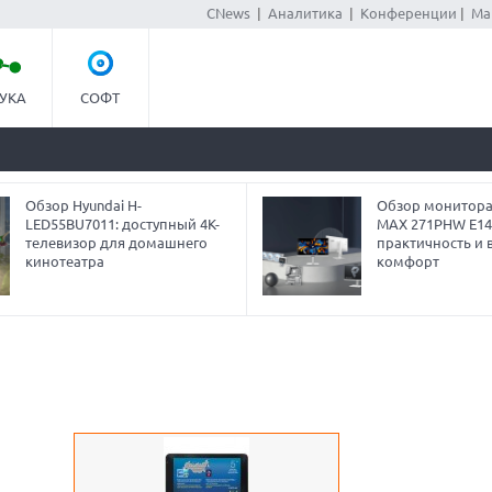
CNews
|
Аналитика
|
Конференции
|
Ма
УКА
СОФТ
Обзор Hyundai H-
Обзор монитора
LED55BU7011: доступный 4K-
MAX 271PHW E14
телевизор для домашнего
практичность и 
кинотеатра
комфорт