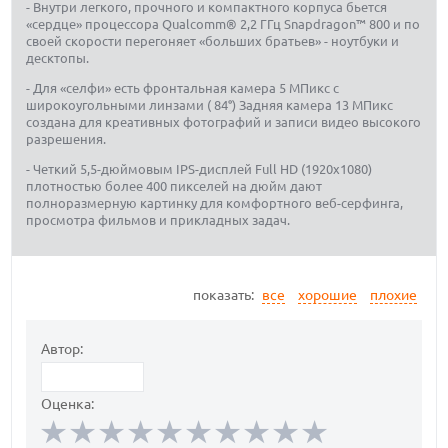
- Внутри легкого, прочного и компактного корпуса бьется
«сердце» процессора Qualcomm® 2,2 ГГц Snapdragon™ 800 и по
своей скорости перегоняет «больших братьев» - ноутбуки и
десктопы.
- Для «селфи» есть фронтальная камера 5 МПикс с
широкоугольными линзами ( 84°) Задняя камера 13 МПикс
создана для креативных фотографий и записи видео высокого
разрешения.
- Четкий 5,5-дюймовым IPS-дисплей Full HD (1920x1080)
плотностью более 400 пикселей на дюйм дают
полноразмерную картинку для комфортного веб-серфинга,
просмотра фильмов и прикладных задач.
показать:
все
хорошие
плохие
Автор:
Оценка: