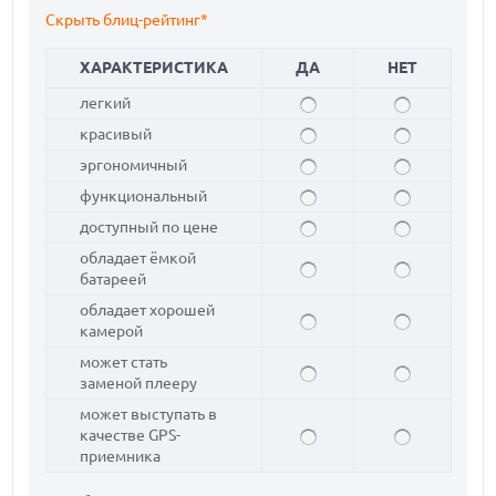
Скрыть блиц-рейтинг*
ХАРАКТЕРИСТИКА
ДА
НЕТ
легкий
красивый
эргономичный
функциональный
доступный по цене
обладает ёмкой
батареей
обладает хорошей
камерой
может стать
заменой плееру
может выступать в
качестве GPS-
приемника