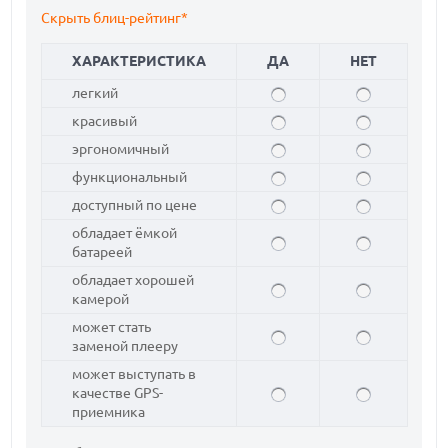
Скрыть блиц-рейтинг*
ХАРАКТЕРИСТИКА
ДА
НЕТ
легкий
красивый
эргономичный
функциональный
доступный по цене
обладает ёмкой
батареей
обладает хорошей
камерой
может стать
заменой плееру
может выступать в
качестве GPS-
приемника