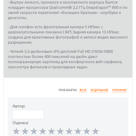
- Внутри легкого, прочного и компактного корпуса бьется
«сердце» процессора Qualcomm® 2,2 ГГц Snapdragon™ 800 и по
своей скорости перегоняет «больших братьев» - ноутбуки и
десктопы.
- Для «селфи» есть фронтальная камера 5 МПикс с
широкоугольными линзами ( 84°) Задняя камера 13 МПикс
создана для креативных фотографий и записи видео высокого
разрешения.
- Четкий 5,5-дюймовым IPS-дисплей Full HD (1920x1080)
плотностью более 400 пикселей на дюйм дают
полноразмерную картинку для комфортного веб-серфинга,
просмотра фильмов и прикладных задач.
показать:
все
хорошие
плохие
Автор:
Оценка: