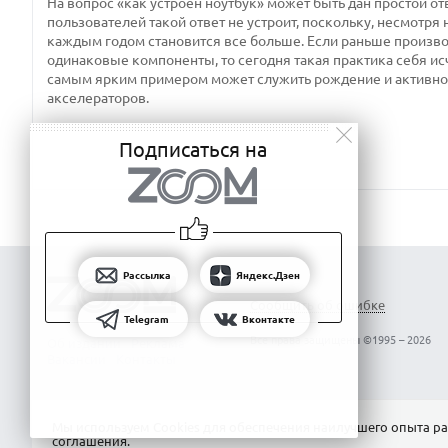
На вопрос «как устроен ноутбук» может быть дан простой отв
пользователей такой ответ не устроит, поскольку, несмотря 
каждым годом становится все больше. Если раньше производ
одинаковые компоненты, то сегодня такая практика себя ис
самым ярким примером может служить рождение и активно
акселераторов.
Подписаться на
Рассылка
Яндекс.Дзен
Сообщить об ошибке
Telegram
Вконтакте
Все права защищены ©1995 – 2026
Об издании
Реклама
Вакансии
Контакты
Мы используем Сookies для обеспечения наилучшего опыта ра
соглашения
.