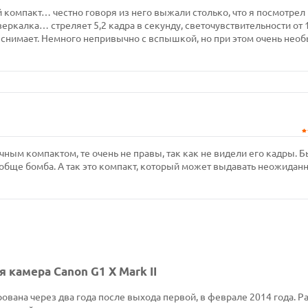
 компакт… честно говоря из него выжали столько, что я посмотрел
 зеркалка… стреляет 5,2 кадра в секунду, светочувствительности от 
у снимает. Немного непривычно с вспышкой, но при этом очень нео
ычным компактом, те очень не правы, так как не видели его кадры. 
обще бомба. А так это компакт, который может выдавать неожидан
 камера Canon G1 X Mark II
рована через два года после выхода первой, в феврале 2014 года. Р