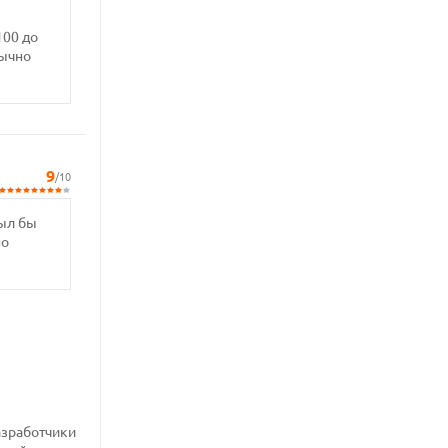
100 до
бычно
9
/10
Был бы
но
азработчики