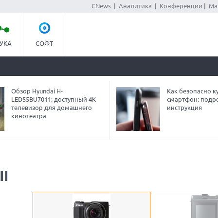
CNews
|
Аналитика
|
Конференции
|
Ма
УКА
СОФТ
Обзор Hyundai H-
Как безопасно ку
LED55BU7011: доступный 4K-
смартфон: подр
телевизор для домашнего
инструкция
кинотеатра
II