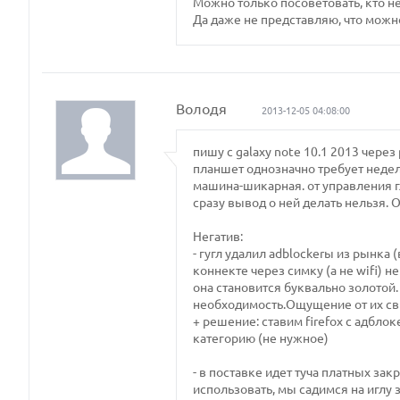
Можно только посоветовать, кто не
Да даже не представляю, что можн
Володя
2013-12-05 04:08:00
пишу с galaxy note 10.1 2013 чере
планшет однозначно требует недел
машина-шикарная. от управления г
сразу вывод o ней делать нельзя. 
Негатив:
- гугл удалил adblockerы из рынка
коннекте через симку (а не wifi) 
она становится буквально золотой
необходимость.Ощущение от их св
+ решение: ставим firefox с адбло
категорию (не нужное)
- в поставке идет туча платных за
использовать, мы садимся на иглу 