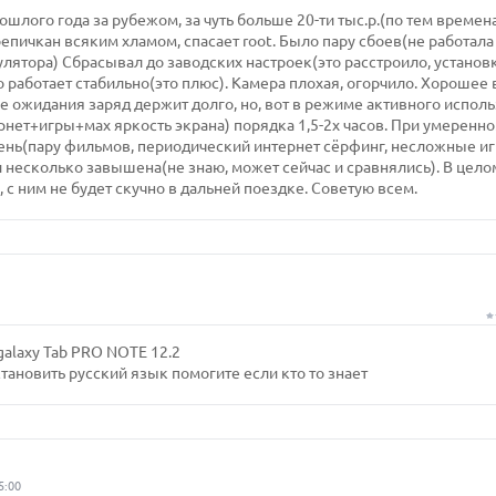
шлого года за рубежом, за чуть больше 20-ти тыс.р.(по тем времен
епичкан всяким хламом, спасает root. Было пару сбоев(не работал
улятора) Сбрасывал до заводских настроек(это расстроило, установ
го работает стабильно(это плюс). Камера плохая, огорчило. Хорошее
е ожидания заряд держит долго, но, вот в режиме активного испол
нет+игры+маx яркость экрана) порядка 1,5-2х часов. При умеренн
день(пару фильмов, периодический интернет сёрфинг, несложные иг
и несколько завышена(не знаю, может сейчас и сравнялись). В цело
, с ним не будет скучно в дальней поездке. Советую всем.
galaxy Tab PRO NOTE 12.2
становить русский язык помогите если кто то знает
5:00