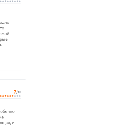
 одно
сто
самой
орые
ь
7
/10
собенно
же
ющая; и