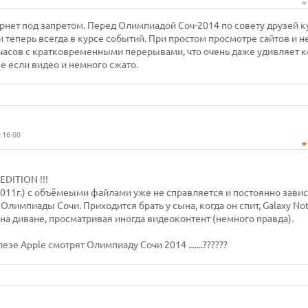
ернет под запретом. Перед Олимпиадой Соч-2014 по совету друзей 
 и теперь всегда в курсе событий. При простом просмотре сайтов и 
часов с кратковременными перерывами, что очень даже удивляет к
же если видео и немного сжато.
:16:00
DITION !!!
2011г.) с объёмеыми файлами уже не справляется и постоянно завис
лимпиады Сочи. Приходится брать у сына, когда он спит, Galaxy No
я на диване, просматривая иногда видеоконтент (немного правда).
зе Apple смотрят Олимпиаду Сочи 2014 .......??????