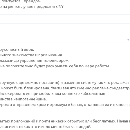
 понтуется I-брендом.
о на рынке лучше предложить ???
з рукописный ввод.
ьного знакомства и привыкания.
лазами до управления телевизором.
Она положительно будет раскрывать cебя по мере работы.
 (вручную еще можно поставить) и изменил систему так что реклама 
не может быть блокирована. Учитывая что именно реклама съедает т
. Блокировать ее при мобильном коннекте - абсолютная
инства наипоганнейшие.
кером и отправляем хром и хромиум в банан, откатывая их и вынося 
крытых приложений и почти никаких отрытых или бесплатных. Начав 
зависимости как это имело место быть с виндой.