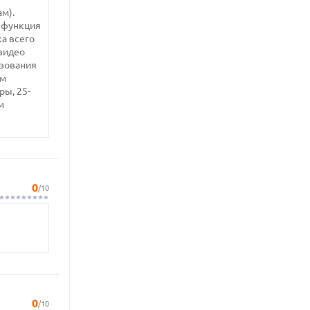
ам).
а функция
ка всего
 видео
ьзования
ом
ры, 25-
м
0
/10
0
/10