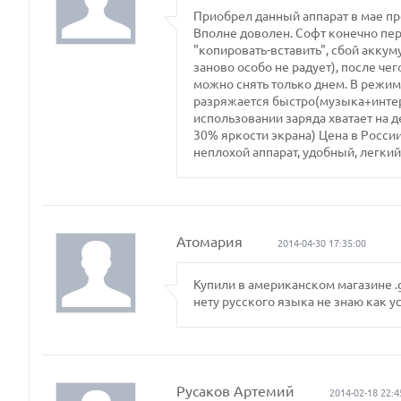
Приобрел данный аппарат в мае про
Вполне доволен. Софт конечно пер
"копировать-вставить", сбой аккум
заново особо не радует), после че
можно снять только днем. В режим
разряжается быстро(музыка+интер
использовании заряда хватает на 
30% яркости экрана) Цена в Росси
неплохой аппарат, удобный, легкий
Атомария
2014-04-30 17:35:00
Купили в американском магазине .
нету русского языка не знаю как у
Русаков Артемий
2014-02-18 22:4