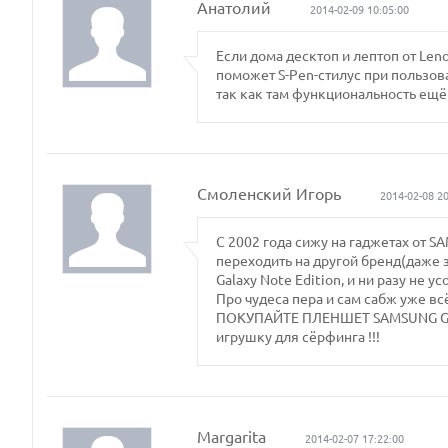
Анатолий
2014-02-09 10:05:00
Если дома десктоп и лептоп от Len
поможет S-Pen-стилус при пользова
так как там функциональность ещ
Смоленский Игорь
2014-02-08 20
С 2002 года сижу на гаджетах от S
переходить на другой бренд(даже 
Galaxy Note Edition, и ни разу не 
Про чудеса пера и сам сабж уже всё
ПОКУПАЙТЕ ПЛЕНШЕТ SAMSUNG GALA
игрушку для сёрфинга !!!
Margarita
2014-02-07 17:22:00