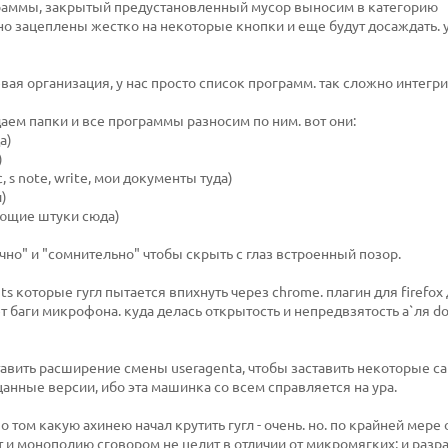
раммы, закрытый предустановленный мусор выносим в категорию
вно зацеплены жестко на некоторые кнопки и еще будут досаждать. 
левая организация, у нас просто список программ. так сложно интегр
аем папки и все программы разносим по ним. вот они:
а)
)
 s note, write, мои документы туда)
и)
ющие штуки сюда)
чно" и "сомнительно" чтобы скрыть с глаз встроенный позор.
ts которые гугл пытается впихнуть через chrome. плагин для firefox
 баги микрофона. куда делась открытость и непредвзятость а`ля do
ставить расширение смены useragentа, чтобы заставить некоторые с
анные версии, ибо эта машинка со всем справляется на ура.
о том какую ахинею начал крутить гугл - очень. но. по крайней мере 
 и монополию сговором не целит в отличии от микромягких; и разр