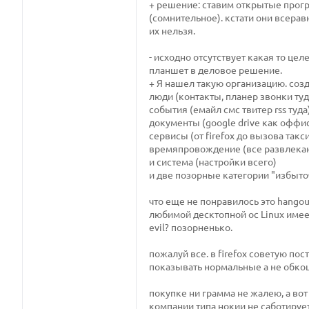
+ решение: ставим открытые прог
(сомнительное). кстати они всера
их нельзя.
- исходно отсутствует какая то це
планшет в деловое решение.
+ Я нашел такую организацию. созд
люди (контакты, планер звонки туд
события (емайл смс твитер rss туда
документы (google drive как оффис,
сервисы (от firefox до вызова такс
времяпровождение (все развлека
и система (настройки всего)
и две позорные категории "избыто
что еще не понравилось это hangou
любимой десктопной ос Linux имеет
evil? позорненько.
пожалуй все. в firefox советую по
показывать нормальные а не обкоц
покупке ни грамма не жалею, а вот 
компании типа нокии не саботирует