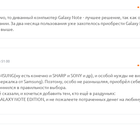
ovo, то диванный компьютер Galaxy Note - лучшее решение, так как 
нии. За два месяца пользования уже захотелось приобрести Galaxy 
ё выше.
:51:00
AMSUNG(ну есть конечно и SHARP и SONY и др), и особой нужды не в
зеркалка от Samsung). Поэтому, особо не размышляя, приобрёл себ
усомнился в правильности выбора.
 сказали, и хочеться добавить тем, кто ещё в раздумьях:
XY NOTE EDITION, и не пожалеете потраченных денег на любим