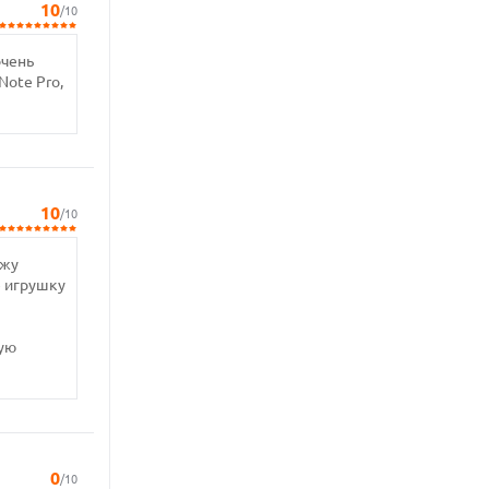
10
/10
очень
Note Pro,
10
/10
ижу
е игрушку
ую
0
/10