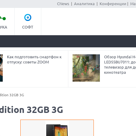
CNews
|
Аналитика
|
Конференции
|
Ма
УКА
СОФТ
Как подготовить смартфон к
Обзор Hyundai H
отпуску: советы ZOOM
LED55BU7011: до
телевизор для 
кинотеатра
dition 32GB 3G
dition 32GB 3G