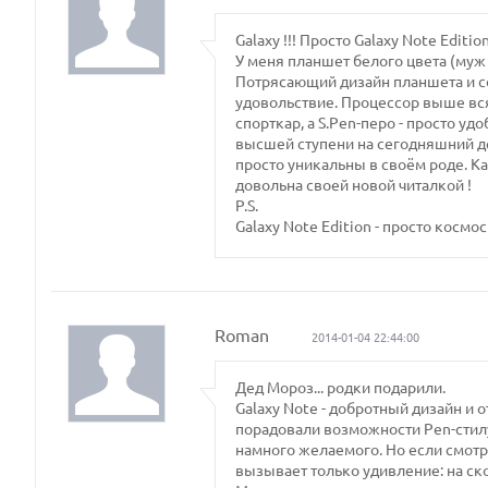
Galaxy !!! Просто Galaxy Note Edition
У меня планшет белого цвета (муж
Потрясающий дизайн планшета и с
удовольствие. Процессор выше всяк
спорткар, а S.Pen-перо - просто 
высшей ступени на сегодняшний д
просто уникальны в своём роде. Ка
довольна своей новой читалкой !
P.S.
Galaxy Note Edition - просто космос ...
Roman
2014-01-04 22:44:00
Дед Мороз... родки подарили.
Galaxy Note - добротный дизайн и
порадовали возможности Pen-стилус
намного желаемого. Но если смотр
вызывает только удивление: на ск