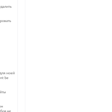
удалить
ировать
 для моей
nt be
айты
он
абов не