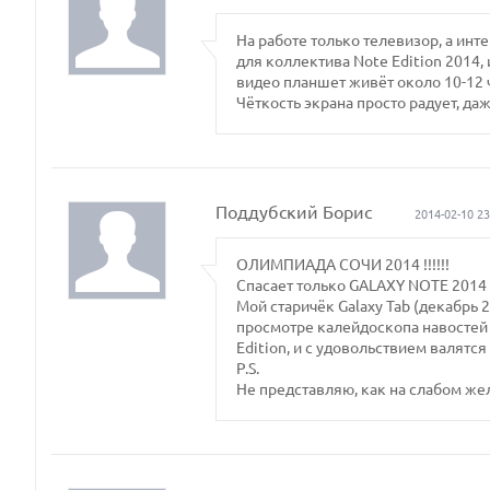
На работе только телевизор, а инт
для коллектива Note Edition 2014,
видео планшет живёт около 10-12 
Чёткость экрана просто радует, да
Поддубский Борис
2014-02-10 23
ОЛИМПИАДА СОЧИ 2014 !!!!!!
Спасает только GALAXY NOTE 2014 E
Мой старичёк Galaxy Tab (декабрь 
просмотре калейдоскопа навостей О
Edition, и с удовольствием валятс
P.S.
Не представляю, как на слабом желе