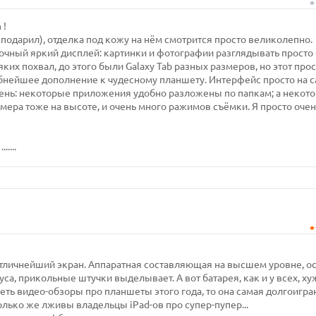
 !
 подарил), отделка под кожу на нём смотрится просто великолепно.
очный яркий дисплей: картинки и фотографии разглядывать просто
их похвал, до этого были Galaxy Tab разных размеров, но этот про
удобнейшее дополнение к чудесному планшету. Интерфейс просто на 
ень: некоторые приложения удобно разложены по папкам; а некот
мера тоже на высоте, и очень много ражимов съёмки. Я просто очен
....
 отличнейший экран. Аппаратная составляющая на высшем уровне, о
а, прикольные штучки выделывает. А вот батарея, как и у всех, ху
еть видео-обзоры про планшеты этого года, то она самая долгоигра
олько же лживы владельцы iPad-ов про супер-пупер...