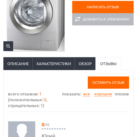
НАПИСАТЬ ОТЗЫВ
ДОБАВИТЬ К СРАВНЕНИЮ
ОПИСАНИЕ
ХАРАКТЕРИСТИКИ
ОБЗОР
ОТЗЫВЫ
ОСТАВИТЬ ОТЗЫВ
всего отзывов:
1
показать:
все
хорошие
плохие
(положительных:
0
,
отрицательных:
1
)
0
/10
Юрий