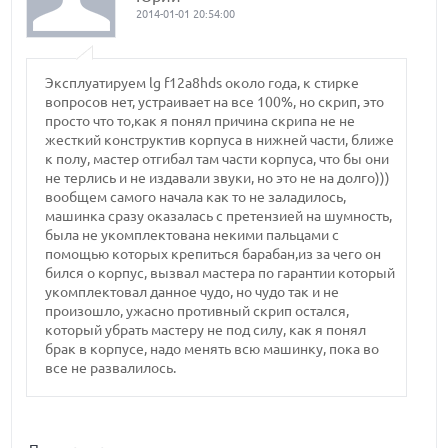
2014-01-01 20:54:00
Эксплуатируем lg f12a8hds около года, к стирке
вопросов нет, устраивает на все 100%, но скрип, это
просто что то,как я понял причина скрипа не не
жесткий конструктив корпуса в нижней части, ближе
к полу, мастер отгибал там части корпуса, что бы они
не терлись и не издавали звуки, но это не на долго)))
вообщем самого начала как то не заладилось,
машинка сразу оказалась с претензией на шумность,
была не укомплектована некими пальцами с
помощью которых крепиться барабан,из за чего он
бился о корпус, вызвал мастера по гарантии который
укомплектовал данное чудо, но чудо так и не
произошло, ужасно противный скрип остался,
который убрать мастеру не под силу, как я понял
брак в корпусе, надо менять всю машинку, пока во
все не развалилось.