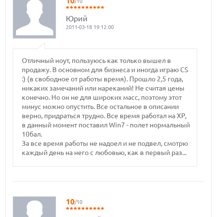
10
/10
Юрий
2011-03-18 19:12:00
Отличный ноут, пользуюсь как только вышел в
продажу. В основном для бизнеса и иногда играю CS
:) (в свободное от работы время). Прошло 2,5 года,
никаких замечаний или нареканий! Не считая цены
конечно. Но он не для широких масс, поэтому этот
минус можно опустить. Все остальное в описании
верно, придраться трудно. Все время работал на ХР,
в данный момент поставил Win7 - полет нормальный
10бал.
За все время работы не надоел и не подвел, смотрю
каждый день на него с любовью, как в первый раз...
10
/10