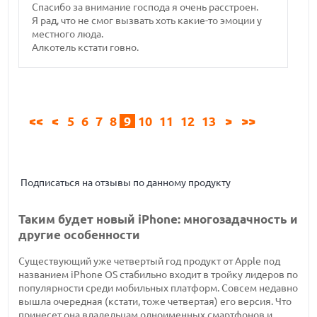
Спасибо за внимание господа я очень расстроен.
Я рад, что не смог вызвать хоть какие-то эмоции у
местного люда.
Алкотель кстати говно.
<<
<
5
6
7
8
9
10
11
12
13
>
>>
Подписаться на отзывы по данному продукту
Таким будет новый iPhone: многозадачность и
другие особенности
Существующий уже четвертый год продукт от Apple под
названием iPhone OS стабильно входит в тройку лидеров по
популярности среди мобильных платформ. Совсем недавно
вышла очередная (кстати, тоже четвертая) его версия. Что
принесет она владельцам одноименных смартфонов и