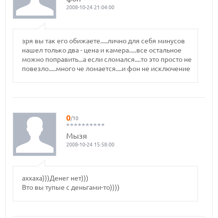
2008-10-24 21:04:00
зря вы так его обижаете.....лично для себя минусов
нашел только два - цена и камера.....все остальное
можно поправить...а если сломался....то это просто не
повезло.....много че ломается....и фон не исключение
0
/10
Мызя
2008-10-24 15:58:00
аххаха)))Денег нет)))
Вто вы тупые с деньгами-то))))