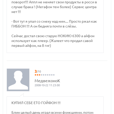
поворот!!! Аппл не меняет свои продукты в росси в
случае брака ! (Мегафон тем более) Сервис центра
нет !!!
- Вот тут я упал со смеху над ним.... Просто ржал как
ГИББОН !!! А он бедняга почти в слёзы.
Сейчас достал свою старую НОКИЮ 6300 а айфон
использует как плеер. (Жалеет что продал савой
первый айфон, на 8 гиг)
3
/10
МедвежоноК
2008-10-22 11:23:00
КУПИЛ СЕБЕ ЕТО ГОЙФОН !!!
Блин целый день играл всеми функциями, потом