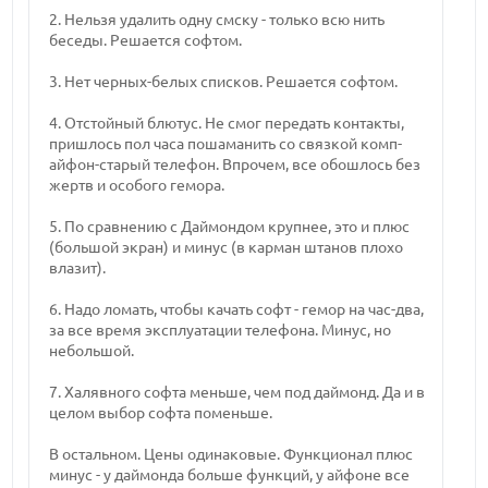
2. Нельзя удалить одну смску - только всю нить
беседы. Решается софтом.
3. Нет черных-белых списков. Решается софтом.
4. Отстойный блютус. Не смог передать контакты,
пришлось пол часа пошаманить со связкой комп-
айфон-старый телефон. Впрочем, все обошлось без
жертв и особого гемора.
5. По сравнению с Даймондом крупнее, это и плюс
(большой экран) и минус (в карман штанов плохо
влазит).
6. Надо ломать, чтобы качать софт - гемор на час-два,
за все время эксплуатации телефона. Минус, но
небольшой.
7. Халявного софта меньше, чем под даймонд. Да и в
целом выбор софта поменьше.
В остальном. Цены одинаковые. Функционал плюс
минус - у даймонда больше функций, у айфоне все