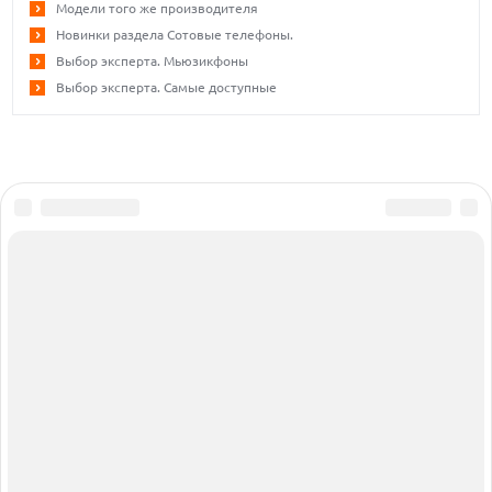
Модели того же производителя
Новинки раздела Сотовые телефоны.
Выбор эксперта. Мьюзикфоны
Выбор эксперта. Самые доступные
Сообщить об ошибке
Об издании
Реклама
Все права защищены ©1995 – 2026
Вакансии
Контакты
КАТАЛОГ
СОФТ
СТАТЬИ
НАУКА
НОВОСТИ