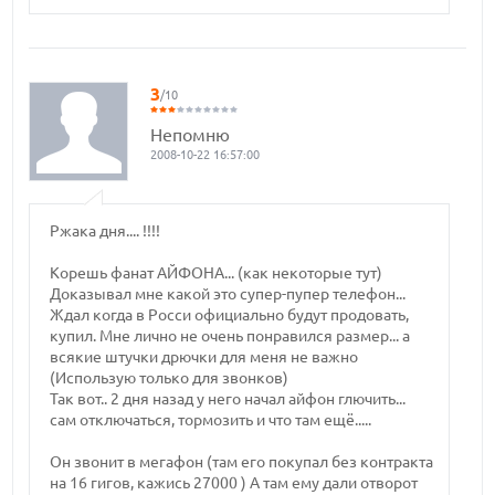
3
/10
Непомню
2008-10-22 16:57:00
Ржака дня.... !!!!
Корешь фанат АЙФОНА... (как некоторые тут)
Доказывал мне какой это супер-пупер телефон...
Ждал когда в Росси официально будут продовать,
купил. Мне лично не очень понравился размер... а
всякие штучки дрючки для меня не важно
(Использую только для звонков)
Так вот.. 2 дня назад у него начал айфон глючить...
сам отключаться, тормозить и что там ещё.....
Он звонит в мегафон (там его покупал без контракта
на 16 гигов, кажись 27000 ) А там ему дали отворот