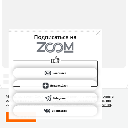
ПОДПИШИТЕСЬ НА НАС
РАССЫЛКА
ЯНДЕКС.ДЗЕН
ВКОНТАКТЕ
Подписаться на
TELEGRAM
Рассылка
Яндекс.Дзен
Мы используем Сookies для обеспечения наилучшего опыта
Telegram
работы на нашем сайте. Продолжая использовать сайт, вы
соглашаетесь с условиями
Пользовательского соглашения
.
Вконтакте
ПОНЯТНО