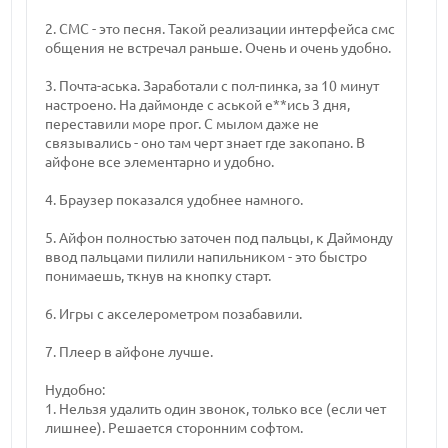
2. СМС - это песня. Такой реализации интерфейса смс
общения не встречал раньше. Очень и очень удобно.
3. Почта-аська. Заработали с пол-пинка, за 10 минут
настроено. На даймонде с аськой е**ись 3 дня,
переставили море прог. С мылом даже не
связывались - оно там черт знает где закопано. В
айфоне все элементарно и удобно.
4. Браузер показался удобнее намного.
5. Айфон полностью заточен под пальцы, к Даймонду
ввод пальцами пилили напильником - это быстро
понимаешь, ткнув на кнопку старт.
6. Игры с акселерометром позабавили.
7. Плеер в айфоне лучше.
Нудобно:
1. Нельзя удалить один звонок, только все (если чет
лишнее). Решается сторонним софтом.