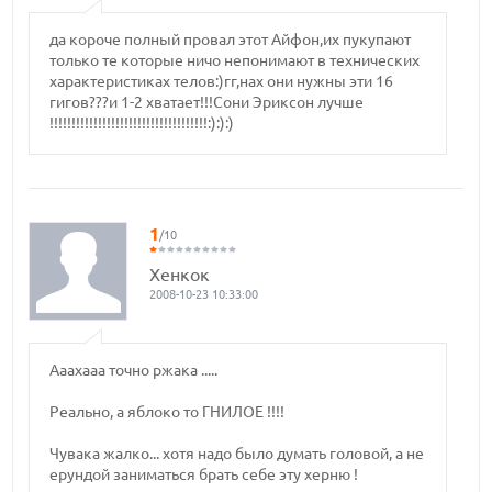
да короче полный провал этот Айфон,их пукупают
только те которые ничо непонимают в технических
характеристиках телов:)гг,нах они нужны эти 16
гигов???и 1-2 хватает!!!Сони Эриксон лучше
!!!!!!!!!!!!!!!!!!!!!!!!!!!!!!!!!!!!:):):)
1
/10
Хенкок
2008-10-23 10:33:00
Ааахааа точно ржака .....
Реально, а яблоко то ГНИЛОЕ !!!!
Чувака жалко... хотя надо было думать головой, а не
ерундой заниматься брать себе эту херню !