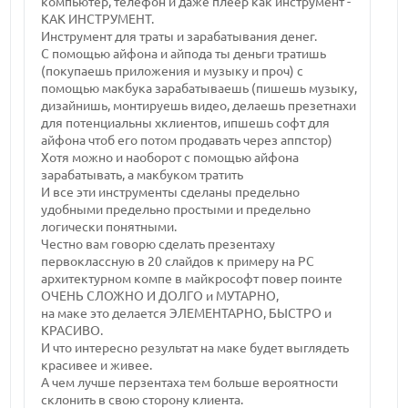
компьютер, телефон и даже плеер как инструмент -
КАК ИНСТРУМЕНТ.
Инструмент для траты и зарабатывания денег.
С помощью айфона и айпода ты деньги тратишь
(покупаешь приложения и музыку и проч) с
помощью макбука зарабатываешь (пишешь музыку,
дизайнишь, монтируешь видео, делаешь презетнахи
для потенциальны хклиентов, ипшешь софт для
айфона чтоб его потом продавать через аппстор)
Хотя можно и наоборот с помощью айфона
зарабатывать, а макбуком тратить
И все эти инструменты сделаны предельно
удобными предельно простыми и предельно
логически понятными.
Честно вам говорю сделать презентаху
первоклассную в 20 слайдов к примеру на PC
архитектурном компе в майкрософт повер поинте
ОЧЕНЬ СЛОЖНО И ДОЛГО и МУТАРНО,
на маке это делается ЭЛЕМЕНТАРНО, БЫСТРО и
КРАСИВО.
И что интересно результат на маке будет выглядеть
красивее и живее.
А чем лучше перзентаха тем больше вероятности
склонить в свою сторону клиента.