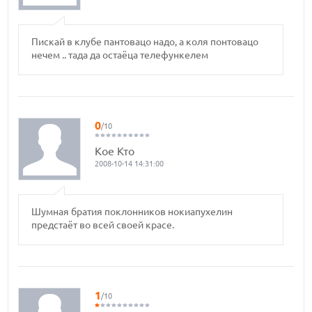
Пискай в клубе пантовацо надо, а коля понтовацо
нечем .. тада да остаёца телефункелем
0
/10
Кое Кто
2008-10-14 14:31:00
Шумная братия поклонников нокиапухелин
предстаёт во всей своей красе.
1
/10