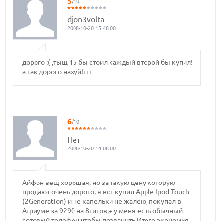
5
/10
djon3volta
2008-10-20 15:48:00
дорого :( ,тыщ 15 бы стоил каждый второй бы купил!
а так дорого нахуй!ггг
6
/10
Нет
2008-10-20 14:08:00
Айфон вещ хорошая, но за такую цену которую
продают очень дорого, я вот купил Apple Ipod Touch
(2Generation) и не капельки не жалею, покупал в
Атриуме за 9290 на 8гигов,+ у меня есть обычный
сотовый телефон чтобы позванить.Итого экономия