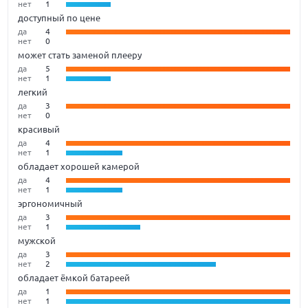
нет
1
доступный по цене
да
4
нет
0
может стать заменой плееру
да
5
нет
1
легкий
да
3
нет
0
красивый
да
4
нет
1
обладает хорошей камерой
да
4
нет
1
эргономичный
да
3
нет
1
мужской
да
3
нет
2
обладает ёмкой батареей
да
1
нет
1