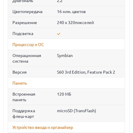
Диагональ
2.2"
Цветопередача
16 млн. цветов
Разрешение
240 х 320пикселей
Подсветка
Процессор и ОС
Операционная
Symbian
система
Версия
S60 3rd Edition, Feature Pack 2
Память
Встроенная
120 МБ
память
Поддержка
microSD (TransFlash)
флеш-карт
Устройство ввода и органайзер