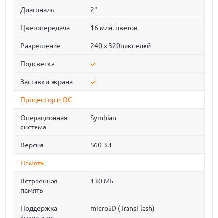
Диагональ
2"
Цветопередача
16 млн. цветов
Разрешение
240 х 320пикселей
Подсветка
Заставки экрана
Процессор и ОС
Операционная
Symbian
система
Версия
S60 3.1
Память
Встроенная
130 МБ
память
Поддержка
microSD (TransFlash)
флеш-карт