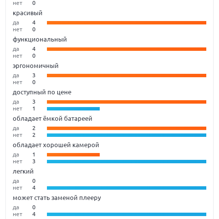
нет
0
красивый
да
4
нет
0
функциональный
да
4
нет
0
эргономичный
да
3
нет
0
доступный по цене
да
3
нет
1
обладает ёмкой батареей
да
2
нет
2
обладает хорошей камерой
да
1
нет
3
легкий
да
0
нет
4
может стать заменой плееру
да
0
нет
4