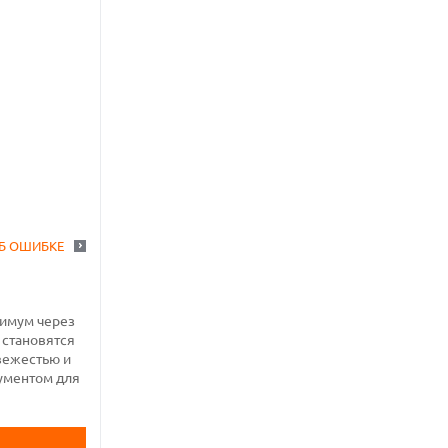
Б ОШИБКЕ
симум через
 становятся
вежестью и
рументом для