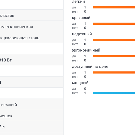
легкий
да
1
нет
0
пластик
красивый
да
1
телескопическая
нет
0
надежный
нержавеющая сталь
да
1
нет
0
эргономичный
да
1
310 Вт
нет
0
доступный по цене
да
1
нет
0
4
мощный
да
0
нет
1
съёмный
мешок
7 л