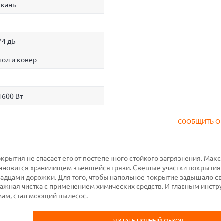
ткань
74 дБ
пол и ковер
1600 Вт
СООБЩИТЬ О
ытия не спасает его от постепенного стойкого загрязнения. Мак
тановится хранилищем въевшейся грязи. Светлые участки покрытия
чадцами дорожки. Для того, чтобы напольное покрытие задышало с
ажная чистка с применением химических средств. И главным инст
мам, стал моющий пылесос.
ЧИТАТЬ ПОЛНЫЙ ОБЗОР