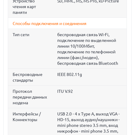
Устройство
SD, MMC, MS, MS Pro, xD-Picture
чтения карт
памяти
Способы подключения и соединения
Тип сети
беспроводная связь Wi-Fi,
подключение по выделенной
линии 10/100Мбит,
подключение по телефонной
линии (факс/модем),
беспроводная связь Bluetooth
Беспроводные
IEEE 802.11g
стандарты
Протокол
ITU V.92
передачи данных
модема
Интерфейсы /
USB 2.0 - 4 x Type A, выход VGA -
Коннекторы
HD-15, выход аудио/наушники -
mini phone stereo 3.5 mm, вход
микрофон - mini phone 3.5 mm,