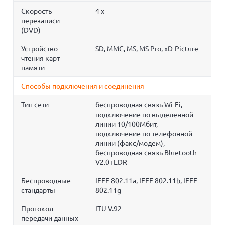
Скорость
4 x
перезаписи
(DVD)
Устройство
SD, MMC, MS, MS Pro, xD-Picture
чтения карт
памяти
Способы подключения и соединения
Тип сети
беспроводная связь Wi-Fi,
подключение по выделенной
линии 10/100Мбит,
подключение по телефонной
линии (факс/модем),
беспроводная связь Bluetooth
V2.0+EDR
Беспроводные
IEEE 802.11a, IEEE 802.11b, IEEE
стандарты
802.11g
Протокол
ITU V.92
передачи данных