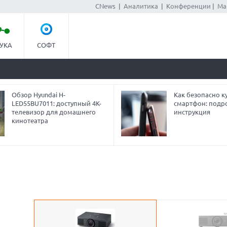
CNews
|
Аналитика
|
Конференции
|
Ма
УКА
СОФТ
Обзор Hyundai H-
Как безопасно ку
LED55BU7011: доступный 4K-
смартфон: подр
телевизор для домашнего
инструкция
кинотеатра