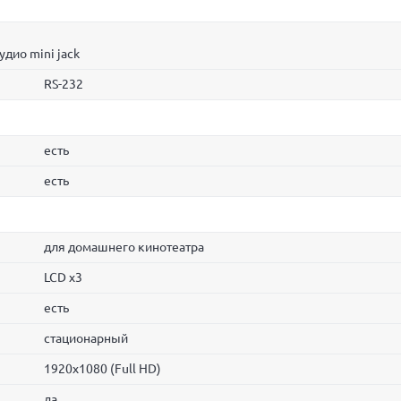
дио mini jack
RS-232
есть
есть
для домашнего кинотеатра
LCD x3
есть
стационарный
1920x1080 (Full HD)
да