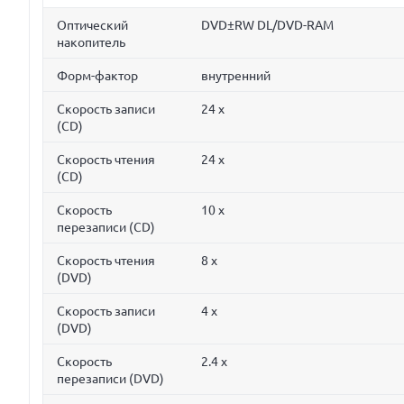
Оптический
DVD±RW DL/DVD-RAM
накопитель
Форм-фактор
внутренний
Скорость записи
24 x
(CD)
Скорость чтения
24 x
(CD)
Скорость
10 x
перезаписи (CD)
Скорость чтения
8 x
(DVD)
Скорость записи
4 x
(DVD)
Скорость
2.4 x
перезаписи (DVD)