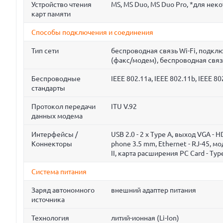
Устройство чтения
MS, MS Duo, MS Duo Pro, *для нек
карт памяти
Способы подключения и соединения
Тип сети
беспроводная связь Wi-Fi, подк
(факс/модем), беспроводная связ
Беспроводные
IEEE 802.11a, IEEE 802.11b, IEEE 80
стандарты
Протокол передачи
ITU V.92
данных модема
Интерфейсы /
USB 2.0 - 2 x Type A, выход VGA -
Коннекторы
phone 3.5 mm, Ethernet - RJ-45, мо
II, карта расширения PC Card - Typ
Система питания
Заряд автономного
внешний адаптер питания
источника
Технология
литий-ионная (Li-Ion)