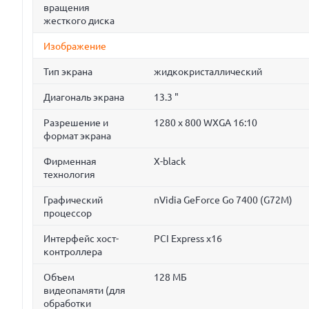
вращения
жесткого диска
Изображение
Тип экрана
жидкокристаллический
Диагональ экрана
13.3 "
Разрешение и
1280 x 800 WXGA 16:10
формат экрана
Фирменная
X-black
технология
Графический
nVidia GeForce Go 7400 (G72M)
процессор
Интерфейс хост-
PCI Express x16
контроллера
Объем
128 МБ
видеопамяти (для
обработки