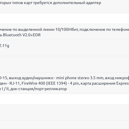
оторых типов карт требуется дополнительный адаптер
лючение по выделенной линии 10/100Мбит, подключение по телефон
ь Bluetooth V2.0+EDR
2.11g
 HD-15, выход аудио/наушники - mini phone stereo 3.5 mm, вход микроф
дем - RJ-11, FireWire 400 (IEEE 1394) - 4 pin, карта расширения Expre
e I / II, док-станция/порт-репликатор