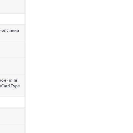
ной линии
он - mini
ssCard Type