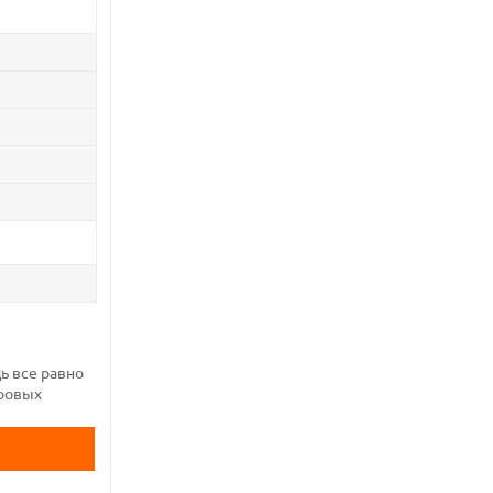
ь все равно
фровых