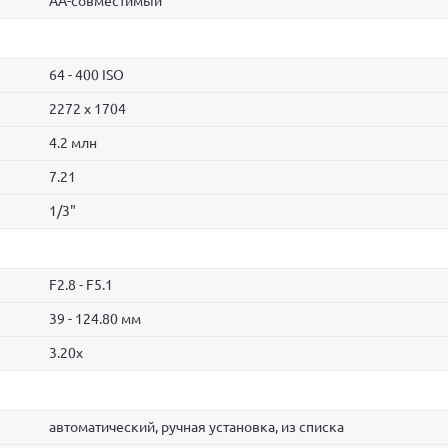
AA-совмеcтимый
64 - 400 ISO
2272 x 1704
4.2 млн
7.21
1/3"
F2.8 - F5.1
39 - 124.80 мм
3.20x
автоматический, ручная установка, из списка