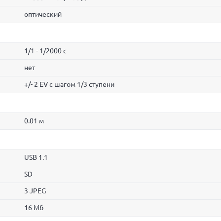
оптический
1/1 - 1/2000 с
нет
+/- 2 EV с шагом 1/3 ступени
0.01 м
USB 1.1
SD
3 JPEG
16 Мб