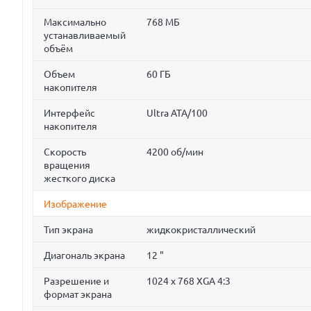
Максимально
768 МБ
устанавливаемый
объём
Объем
60 ГБ
накопителя
Интерфейс
Ultra ATA/100
накопителя
Скорость
4200 об/мин
вращения
жесткого диска
Изображение
Тип экрана
жидкокристаллический
Диагональ экрана
12 "
Разрешение и
1024 x 768 XGA 4:3
формат экрана