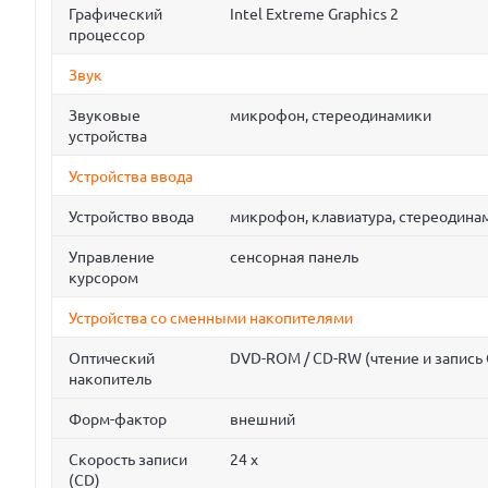
Графический
Intel Extreme Graphics 2
процессор
Звук
Звуковые
микрофон, стереодинамики
устройства
Устройства ввода
Устройство ввода
микрофон, клавиатура, стереодина
Управление
сенсорная панель
курсором
Устройства со сменными накопителями
Оптический
DVD-ROM / CD-RW (чтение и запись 
накопитель
Форм-фактор
внешний
Скорость записи
24 x
(CD)