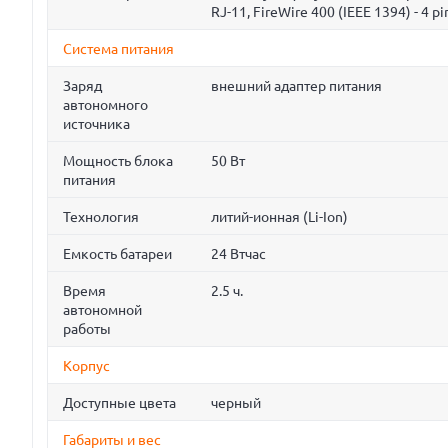
RJ-11, FireWire 400 (IEEE 1394) - 4 pi
Система питания
Заряд
внешний адаптер питания
автономного
источника
Мощность блока
50 Вт
питания
Технология
литий-ионная (Li-Ion)
Емкость батареи
24 Втчас
Время
2.5 ч.
автономной
работы
Корпус
Доступные цвета
черный
Габариты и вес