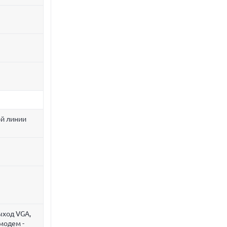
ой линии
ыход VGA,
 модем -