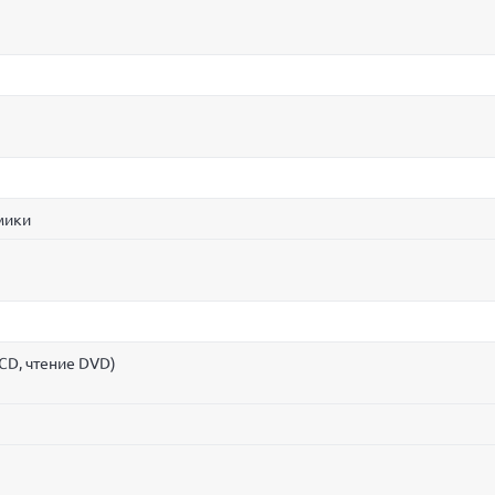
мики
CD, чтение DVD)