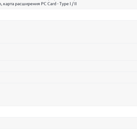
n, карта расширения PC Card - Type I / II