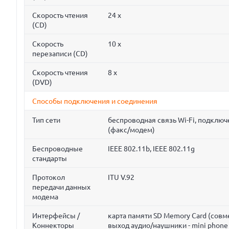
Скорость чтения
24 x
(CD)
Скорость
10 x
перезаписи (CD)
Скорость чтения
8 x
(DVD)
Способы подключения и соединения
Тип сети
беспроводная связь Wi-Fi, подклю
(факс/модем)
Беспроводные
IEEE 802.11b, IEEE 802.11g
стандарты
Протокол
ITU V.92
передачи данных
модема
Интерфейсы /
карта памяти SD Memory Card (совме
Коннекторы
выход аудио/наушники - mini phone s