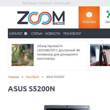
Выбирай : Покупай : Используй
ТЕХНИКА
НА
КАТАЛОГ
СТАТЬИ
НОВОСТИ
ТЕХНОБЛОГ
Обзор Hyundai H-
LED55BU7011: доступный 4K-
телевизор для домашнего
кинотеатра
Главная
Ноутбуки
ASUS S5200N
ASUS S5200N